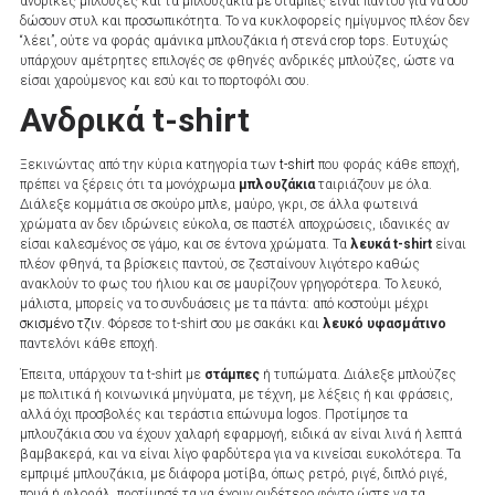
ανδρικές μπλούζες και τα μπλουζάκια με στάμπες είναι παντού για να σου
δώσουν στυλ και προσωπικότητα. Το να κυκλοφορείς ημίγυμνος πλέον δεν
“λέει”, ούτε να φοράς αμάνικα μπλουζάκια ή στενά crop tops. Ευτυχώς
υπάρχουν αμέτρητες επιλογές σε φθηνές ανδρικές μπλούζες, ώστε να
είσαι χαρούμενος και εσύ και το πορτοφόλι σου.
Ανδρικά t-shirt
Ξεκινώντας από την κύρια κατηγορία των
t-shirt
που φοράς κάθε εποχή,
πρέπει να ξέρεις ότι τα μονόχρωμα
μπλουζάκια
ταιριάζουν με όλα.
Διάλεξε κομμάτια σε σκούρο μπλε, μαύρο, γκρι, σε άλλα φωτεινά
χρώματα αν δεν ιδρώνεις εύκολα, σε παστέλ αποχρώσεις, ιδανικές αν
είσαι καλεσμένος σε γάμο, και σε έντονα χρώματα. Τα
λευκά t-shirt
είναι
πλέον φθηνά, τα βρίσκεις παντού, σε ζεσταίνουν λιγότερο καθώς
ανακλούν το φως του ήλιου και σε μαυρίζουν γρηγορότερα. Το λευκό,
μάλιστα, μπορείς να το συνδυάσεις με τα πάντα: από κοστούμι μέχρι
σκισμένο τζιν
. Φόρεσε το t-shirt σου με σακάκι και
λευκό υφασμάτινο
παντελόνι κάθε εποχή.
Έπειτα, υπάρχουν τα t-shirt με
στάμπες
ή τυπώματα. Διάλεξε μπλούζες
με πολιτικά ή κοινωνικά μηνύματα, με τέχνη, με λέξεις ή και φράσεις,
αλλά όχι προσβολές και τεράστια επώνυμα logos. Προτίμησε τα
μπλουζάκια σου να έχουν χαλαρή εφαρμογή, ειδικά αν είναι λινά ή λεπτά
βαμβακερά, και να είναι λίγο φαρδύτερα για να κινείσαι ευκολότερα. Τα
εμπριμέ μπλουζάκια, με διάφορα μοτίβα, όπως ρετρό, ριγέ, διπλό ριγέ,
πουά ή φλοράλ, προτίμησέ τα να έχουν ουδέτερο φόντο ώστε να τα