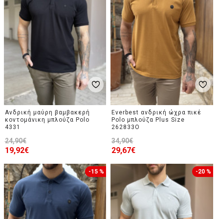
Ανδρική μαύρη βαμβακερή
Everbest ανδρική ώχρα πικέ
κοντομάνικη μπλούζα Polo
Polo μπλούζα Plus Size
4331
262833O
24,90€
34,90€
19,92€
29,67€
-15 %
-20 %