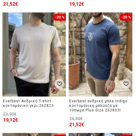
21,52€
19,12€
-20 %
-20 %
Everbest Ανδρικό T-shirt
Everbest ανδρική μπλε Indigo
κοντομάνικο γκρι 262823
κοντομάνικη μπλούζα με
τύπωμα Plus Size 262803I
23,90€
26,90€
19,12€
21,52€