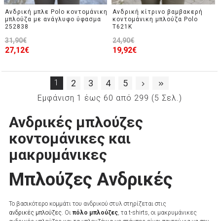
Ανδρική μπλε Polo κοντομάνικη
Ανδρική κίτρινο βαμβακερή
μπλούζα με ανάγλυφο ύφασμα
κοντομάνικη μπλούζα Polo
252838
T621K
31,90€
24,90€
27,12€
19,92€
1
2
3
4
5
Εμφάνιση 1 έως 60 από 299 (5 Σελ.)
Ανδρικές μπλούζες
κοντομάνικες και
μακρυμάνικες
Μπλούζες Ανδρικές
Το βασικότερο κομμάτι του ανδρικού στυλ στηρίζεται στις
ανδρικές μπλούζες
. Οι
πόλο μπλούζες
, τα t-shirts, οι μακρυμάνικες