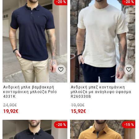
-20 %
-20 %
Ανδρική μπλε βαμβακερή
Ανδρική μπεζ κοντομάνικη
κοντομάνικη μπλούζα Polo
μπλούζα με ανάγλυφο ύφασμα
4331K
R260330B
24,90€
19,90€
19,92€
15,92€
-20 %
-15 %