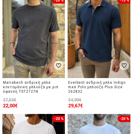
-20 %
-15 %
Marrakech ανδρική μπλε
Everbest ανδρική μπλε Indigo
κοντομάνικη μπλούζα με ριπ
πικέ Polo μπλούζα Plus Size
ύφανση TST2727N
262832
27,50€
34,90€
22,00€
29,67€
-20 %
-20 %