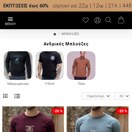
22μ | 12ω | 21λ | 41δ
ΕΚΠΤΩΣΕΙΣ έως 60%
ισχύουν για:
ΜΠΛΟΥΖΕΣ
Ανδρικές Μπλούζες
Μακρυμάνικες
T-Shirt
Πόλο
-20 %
-20 %