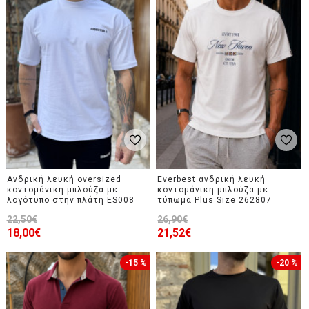
Ανδρική λευκή oversized
Everbest ανδρική λευκή
κοντομάνικη μπλούζα με
κοντομάνικη μπλούζα με
λογότυπο στην πλάτη ES008
τύπωμα Plus Size 262807
22,50€
26,90€
18,00€
21,52€
-15 %
-20 %