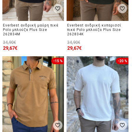
Everbest ανδρική μαύρη πικέ
Everbest ανδρική κυπαρισσί
Polo μπλούζα Plus Size
πικέ Polo μπλούζα Plus Size
262834M
262834K
34,90€
34,90€
29,67€
29,67€
-15 %
-20 %