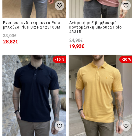
Everbest ανδρική μέντα Polo
Ανδρική ροζ βαμβακερή
μπλούζα Plus Size 2428100M
κοντομάνικη μπλούζα Polo
4331R
33,90€
24,90€
28,82€
19,92€
-15 %
-20 %