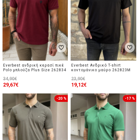
Everbest ανδρική κερασί πικέ
Everbest Ανδρικό T-shirt
Polo μπλούζα Plus Size 262834
κοντομάνικο μαύρο 262823M
34,90€
23,90€
29,67€
19,12€
-20 %
-17 %