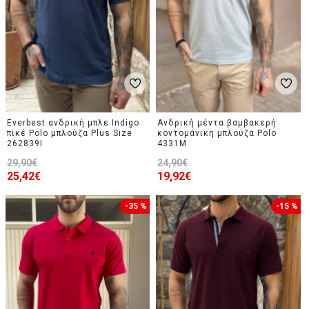
Everbest ανδρική μπλε Indigo
Ανδρική μέντα βαμβακερή
πικέ Polo μπλούζα Plus Size
κοντομάνικη μπλούζα Polo
262839I
4331M
29,90€
24,90€
25,42€
19,92€
-35 %
-15 %