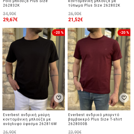
Polo μπλούζα Plus Size
κοντομάνικη μπλούζα με
262832K
τύπωμα Plus Size 262802K
34,90€
26,90€
29,67€
21,52€
-20 %
-20 %
Everbest ανδρική μαύρη
Everbest ανδρικό μπορντό
κοντομάνικη μπλούζα με
βαμβακερό Plus Size T-shirt
ανάγλυφο ύφασμα 262816M
2628000B
26,90€
23,90€