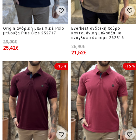
Origin ανδρική μπλε πικέ Polo
Everbest ανδρική πούρο
μπλούζα Plus Size 252717
κοντομάνικη μπλούζα με
ανάγλυφο ύφασμα 262816
29,90€
26,90€
25,42€
21,52€
-15 %
-15 %