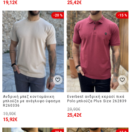
19,12€
25,42€
-20 %
-15 %
Ανδρική μπεζ κοντομάνικη
Everbest ανδρική κερασί πικέ
μπλούζα με ανάγλυφο ύφασμα
Polo μπλούζα Plus Size 262839
R260336
29,90€
19,90€
25,42€
15,92€