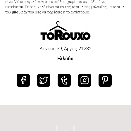
είναι V ή στρογγυλή κοντά στο στήθος, χωρίς να σε πιέζει ή να
εκτείνεται. Επίσης, καλό είναι να κοιτάς το στυλ της μπλούζας με το στυλ
του
μπουφάν
που θες να φορέσεις ή το αντίστροφο.
Δαναού 39, Άργος 21232
Ελλάδα