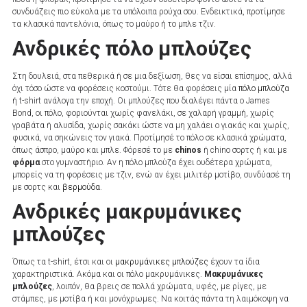
συνδυάζεις πιο εύκολα με τα υπόλοιπα ρούχα σου. Ενδεικτικά, προτίμησε
τα κλασικά παντελόνια, όπως το μαύρο ή το μπλε τζιν.
Ανδρικές πόλο μπλούζες
Στη δουλειά, στα πεθερικά ή σε μια δεξίωση, θες να είσαι επίσημος, αλλά
όχι τόσο ώστε να φορέσεις κοστούμι. Τότε θα φορέσεις μία
πόλο μπλούζα
ή t-shirt ανάλογα την εποχή. Οι μπλούζες που διαλέγει πάντα ο James
Bond, οι πόλο, φοριούνται χωρίς φανελάκι, σε χαλαρή γραμμή, χωρίς
γραβάτα ή αλυσίδα, χωρίς σακάκι ώστε να μη χαλάει ο γιακάς και χωρίς,
φυσικά, να σηκώνεις τον γιακά. Προτίμησέ το πόλο σε κλασικά χρώματα,
όπως άσπρο, μαύρο και μπλε. Φόρεσέ το με
chinos
ή chino σορτς ή και με
φόρμα
στο γυμναστήριο. Αν η πόλο μπλούζα έχει ουδέτερα χρώματα,
μπορείς να τη φορέσεις με τζιν, ενώ αν έχει μιλιτέρ μοτίβο, συνδύασέ τη
με σορτς και
βερμούδα
.
Ανδρικές μακρυμάνικες
μπλούζες
Όπως τα t-shirt, έτσι και οι
μακρυμάνικες μπλούζες
έχουν τα ίδια
χαρακτηριστικά. Ακόμα και οι πόλο μακρυμάνικες.
Μακρυμάνικες
μπλούζες
, λοιπόν, θα βρεις σε πολλά χρώματα, υφές, με ρίγες, με
στάμπες, με μοτίβα ή και μονόχρωμες. Να κοιτάς πάντα τη λαιμόκοψη να