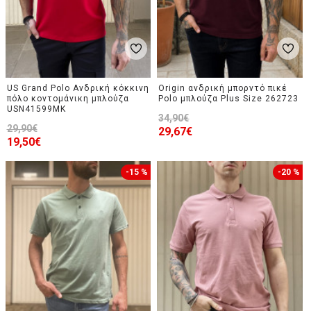
US Grand Polo Ανδρική κόκκινη
Origin ανδρική μπορντό πικέ
πόλο κοντομάνικη μπλούζα
Polo μπλούζα Plus Size 262723
USN41599MK
34,90€
29,90€
29,67€
19,50€
-15 %
-20 %