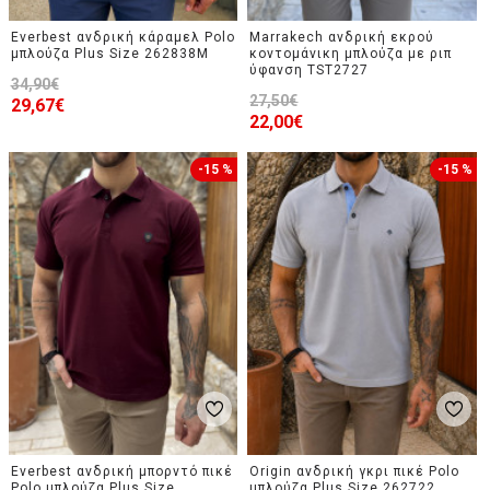
Everbest ανδρική κάραμελ Polo
Marrakech ανδρική εκρού
μπλούζα Plus Size 262838M
κοντομάνικη μπλούζα με ριπ
ύφανση TST2727
34,90€
27,50€
29,67€
22,00€
-15 %
-15 %
Everbest ανδρική μπορντό πικέ
Origin ανδρική γκρι πικέ Polo
Polo μπλούζα Plus Size
μπλούζα Plus Size 262722