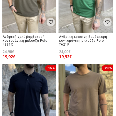
Ανδρική χακί βαμβακερή
Ανδρική πράσινη βαμβακερή
κοντομάνικη μπλούζα Polo
κοντομάνικη μπλούζα Polo
4331X
T621P
24,90€
24,00€
19,92€
19,92€
-15 %
-20 %