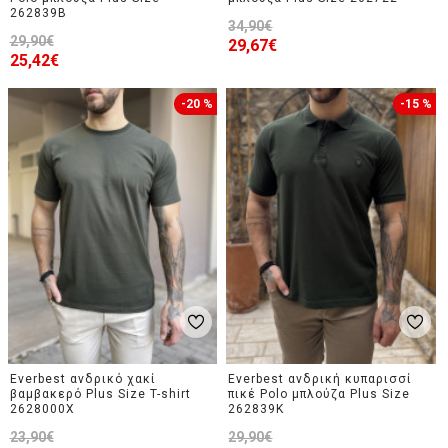
262839B
34,90€
29,90€
29,67€
25,42€
-20 %
-15 %
Everbest ανδρικό χακί
Everbest ανδρική κυπαρισσί
βαμβακερό Plus Size T-shirt
πικέ Polo μπλούζα Plus Size
2628000X
262839K
23,90€
29,90€