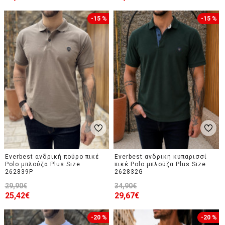
-15 %
-15 %
Everbest ανδρική πούρο πικέ
Everbest ανδρική κυπαρισσί
Polo μπλούζα Plus Size
πικέ Polo μπλούζα Plus Size
262839P
262832G
29,90€
34,90€
25,42€
29,67€
-20 %
-20 %