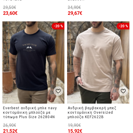
29,50€
34,90€
23,60€
29,67€
-20 %
-20 %
Everbest ανδρική μπλε navy
Ανδρική βαμβακερή μπεζ
κοντομάνικη μπλούζα με
κοντομάνικη Oversized
τύπωμα Plus Size 262804N
μπλούζα KEF2622B
26,90€
19,90€
21,52€
15,92€