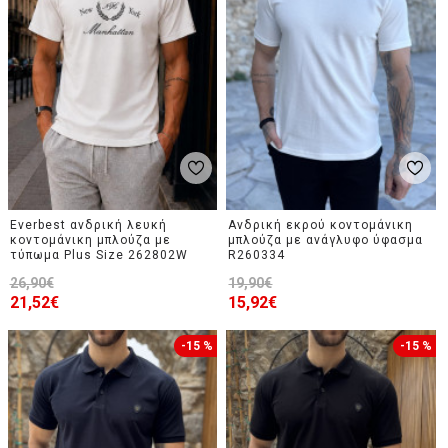
Everbest ανδρική λευκή
Ανδρική εκρού κοντομάνικη
κοντομάνικη μπλούζα με
μπλούζα με ανάγλυφο ύφασμα
τύπωμα Plus Size 262802W
R260334
26,90€
19,90€
21,52€
15,92€
-15 %
-15 %