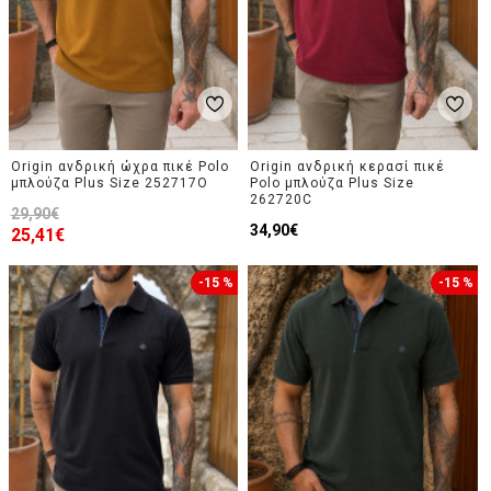
Origin ανδρική ώχρα πικέ Polo
Origin ανδρική κερασί πικέ
μπλούζα Plus Size 252717O
Polo μπλούζα Plus Size
262720C
29,90€
34,90€
25,41€
-15 %
-15 %