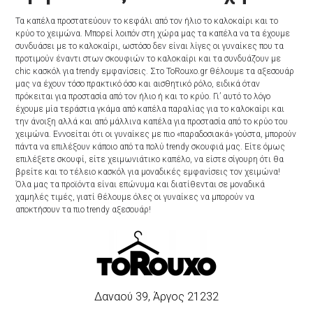
Τα καπέλα προστατεύουν το κεφάλι από τον ήλιο το καλοκαίρι και το
κρύο το χειμώνα. Μπορεί λοιπόν στη χώρα μας τα καπέλα να τα έχουμε
συνδυάσει με το καλοκαίρι, ωστόσο δεν είναι λίγες οι γυναίκες που τα
προτιμούν έναντι στων σκουφιών το καλοκαίρι και τα συνδυάζουν με
chic κασκόλ για trendy εμφανίσεις. Στο ToRouxo.gr θέλουμε τα αξεσουάρ
μας να έχουν τόσο πρακτικό όσο και αισθητικό ρόλο, ειδικά όταν
πρόκειται για προστασία από τον ήλιο ή και το κρύο. Γι’ αυτό το λόγο
έχουμε μία τεράστια γκάμα από καπέλα παραλίας για το καλοκαίρι και
την άνοιξη αλλά και από μάλλινα καπέλα για προστασία από το κρύο του
χειμώνα. Εννοείται ότι οι γυναίκες με πιο «παραδοσιακά» γούστα, μπορούν
πάντα να επιλέξουν κάποιο από τα πολύ trendy σκουφιά μας. Είτε όμως
επιλέξετε σκουφί, είτε χειμωνιάτικο καπέλο, να είστε σίγουρη ότι θα
βρείτε και το τέλειο κασκόλ για μοναδικές εμφανίσεις τον χειμώνα!
Όλα μας τα προϊόντα είναι επώνυμα και διατίθενται σε μοναδικά
χαμηλές τιμές, γιατί θέλουμε όλες οι γυναίκες να μπορούν να
αποκτήσουν τα πιο trendy αξεσουάρ!
Δαναού 39, Άργος 21232