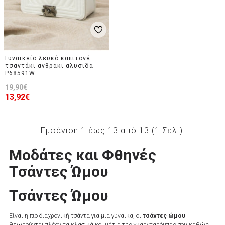
Γυναικείo λευκό καπιτονέ
τσαντάκι ανθρακί αλυσίδα
P68591W
19,90€
13,92€
Εμφάνιση 1 έως 13 από 13 (1 Σελ.)
Μοδάτες και Φθηνές
Τσάντες Ώμου
Τσάντες Ώμου
Είναι η πιο διαχρονική τσάντα για μια γυναίκα, οι
τσάντες ώμου