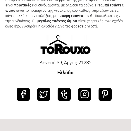
θεωρούνται πλέον τα κλασικά κομμάτια της γκαρνταρόμπας σου καθώς
είναι
ποιοτικές
και συνδυάζονται με όλα σου τα ρούχα. Η
ταμπά τσάντες
ώμου
είναι το πασπαρτού της ντουλάπας σου καθώς ταιριάζουν με τα
πάντα, αλλά και αν επιλέξεις μια
μαυρη τσάντα
δεν θα δυσκολευτείς να
την συνδυάσεις. Οι
μεγάλες τσάντες ώμου
είναι χρηστικές ενώ σχεδόν
όλες έχουν λουράκι ή αλυσίδα για να τις φορεσεις χιαστί.
Δαναού 39, Άργος 21232
Ελλάδα