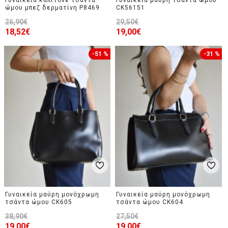
Γυναικεία καπιτονέ τσάντα
Γυναικεία μαύρη τσάντα ώμου
ώμου μπεζ δερματίνη P8469
CK56151
26,90€
29,50€
18,52€
19,00€
-51 %
-31 %
Γυναικεία μαύρη μονόχρωμη
Γυναικεία μαύρη μονόχρωμη
τσάντα ώμου CK605
τσάντα ώμου CK604
38,90€
27,50€
19,00€
19,00€