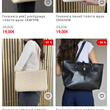
Γυναικεία μπεζ μονόχρωμη
Γυναικεία λευκή τσάντα ώμου
τσάντα ώμου CKAF99B
CK5650W
29,50€
34,50€
19,00€
19,00€
-31 %
-36 %