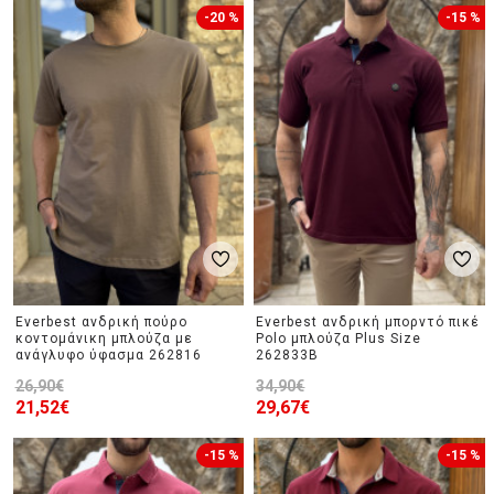
-20 %
-15 %
Everbest ανδρική πούρο
Everbest ανδρική μπορντό πικέ
κοντομάνικη μπλούζα με
Polo μπλούζα Plus Size
ανάγλυφο ύφασμα 262816
262833B
26,90€
34,90€
21,52€
29,67€
-15 %
-15 %