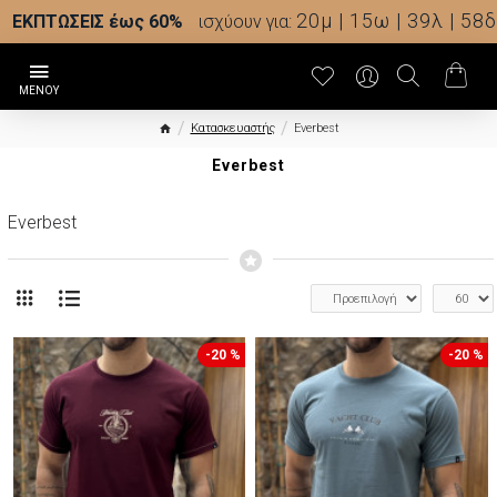
20μ | 15ω | 39λ | 55δ
ΕΚΠΤΩΣΕΙΣ έως 60%
ισχύουν για:
Κατασκευαστής
Everbest
Everbest
Everbest
-20 %
-20 %