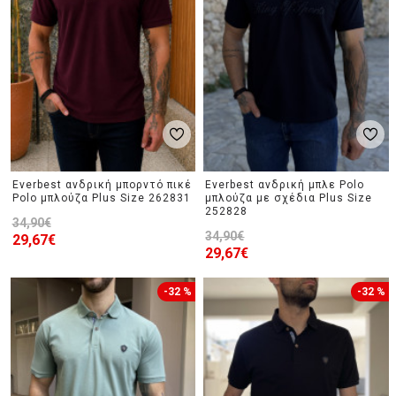
Everbest ανδρική μπορντό πικέ
Everbest ανδρική μπλε Polo
Polo μπλούζα Plus Size 262831
μπλούζα με σχέδια Plus Size
252828
34,90€
34,90€
29,67€
29,67€
-32 %
-32 %