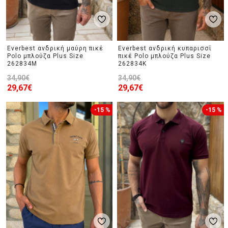
Everbest ανδρική μαύρη πικέ
Everbest ανδρική κυπαρισσί
Polo μπλούζα Plus Size
πικέ Polo μπλούζα Plus Size
262834M
262834K
34,90€
34,90€
29,67€
29,67€
-15 %
-15 %