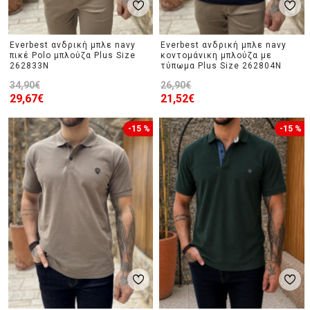
Everbest ανδρική μπλε navy
Everbest ανδρική μπλε navy
πικέ Polo μπλούζα Plus Size
κοντομάνικη μπλούζα με
262833N
τύπωμα Plus Size 262804N
34,90€
26,90€
29,67€
21,52€
-15 %
-15 %