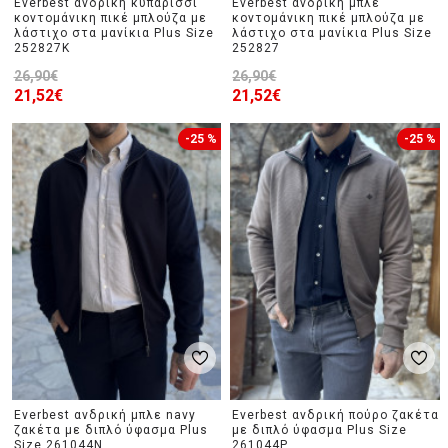
Everbest ανδρική κυπαρισσί
Everbest ανδρική μπλε
κοντομάνικη πικέ μπλούζα με
κοντομάνικη πικέ μπλούζα με
λάστιχο στα μανίκια Plus Size
λάστιχο στα μανίκια Plus Size
252827K
252827
26,90€
26,90€
21,52€
21,52€
-25 %
-25 %
Everbest ανδρική μπλε navy
Everbest ανδρική πούρο ζακέτα
ζακέτα με διπλό ύφασμα Plus
με διπλό ύφασμα Plus Size
Size 261044N
261044P