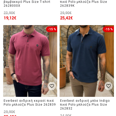
βαμβακερό Plus Size T-shirt
πικέ Polo μπλούζα Plus Size
2628000X
262839K
23,90€
29,90€
19,12€
25,42€
-15 %
-15 %
Everbest ανδρική κερασί πικέ
Everbest ανδρική μπλε Indigo
Polo μπλούζα Plus Size 262839
πικέ Polo μπλούζα Plus Size
262832
29,90€
34,90€