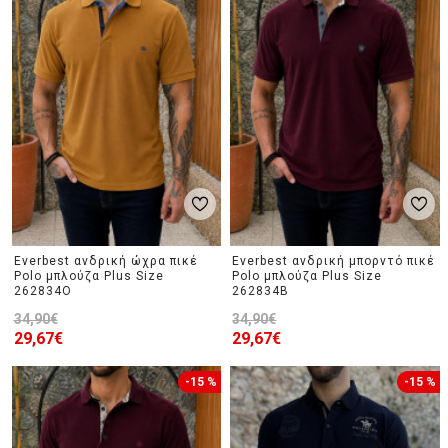
Everbest ανδρική ώχρα πικέ
Everbest ανδρική μπορντό πικέ
Polo μπλούζα Plus Size
Polo μπλούζα Plus Size
262834O
262834B
34,90€
34,90€
29,67€
29,67€
-15 %
-15 %