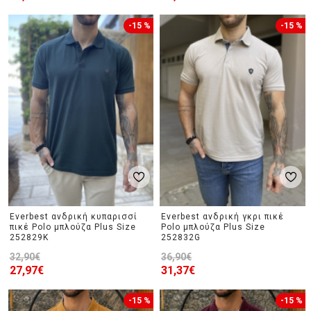
-15 %
-15 %
Everbest ανδρική κυπαρισσί
Everbest ανδρική γκρι πικέ
πικέ Polo μπλούζα Plus Size
Polo μπλούζα Plus Size
252829K
252832G
32,90€
36,90€
27,97€
31,37€
-15 %
-15 %