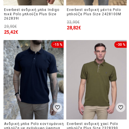
Everbest ανδρική μπλε Indigo
Everbest ανδρική μέντα Polo
πικέ Polo μπλούζα Plus Size
μπλούζα Plus Size 2428100M
262839I
33,90€
29,90€
28,82€
25,42€
-15 %
-30 %
Ανδρική μπλε Polo κοντομάνικη
Everbest ανδρική χακί Polo
μπλούζα με ανάγλυφο ύφασμα
μπλούζα Plus Size 2328390