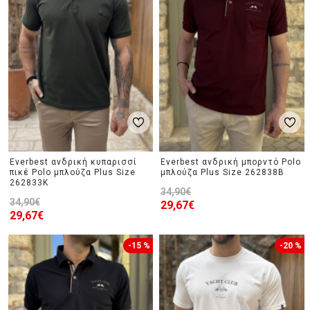
Everbest ανδρική κυπαρισσί
Everbest ανδρική μπορντό Polo
πικέ Polo μπλούζα Plus Size
μπλούζα Plus Size 262838B
262833K
34,90€
34,90€
29,67€
29,67€
-15 %
-20 %