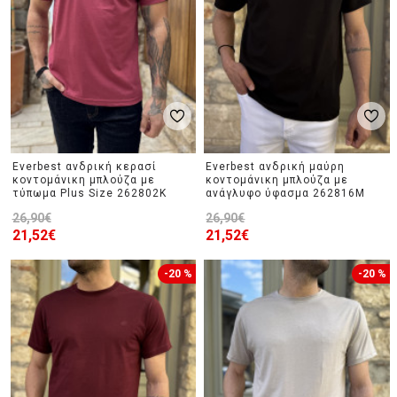
Everbest ανδρική κερασί
Everbest ανδρική μαύρη
κοντομάνικη μπλούζα με
κοντομάνικη μπλούζα με
τύπωμα Plus Size 262802K
ανάγλυφο ύφασμα 262816M
26,90€
26,90€
21,52€
21,52€
-20 %
-20 %