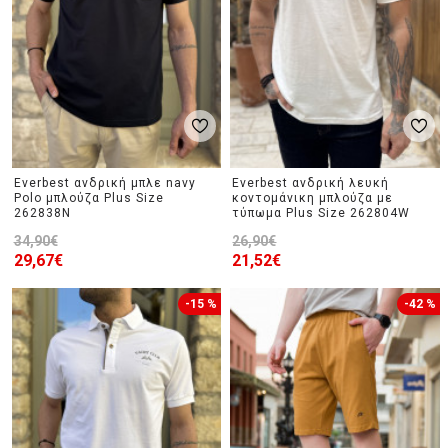
Everbest ανδρική μπλε navy
Everbest ανδρική λευκή
Polo μπλούζα Plus Size
κοντομάνικη μπλούζα με
262838N
τύπωμα Plus Size 262804W
34,90€
26,90€
29,67€
21,52€
-15 %
-42 %