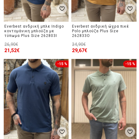
Everbest ανδρική μπλε Indigo
Everbest ανδρική ώχρα πικέ
κοντομάνικη μπλούζα με
Polo μπλούζα Plus Size
τύπωμα Plus Size 262803I
262833O
26,90€
34,90€
21,52€
29,67€
-15 %
-15 %