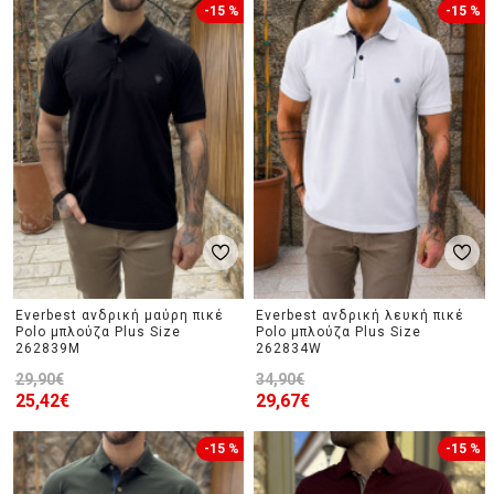
-15 %
-15 %
Everbest ανδρική μαύρη πικέ
Everbest ανδρική λευκή πικέ
Polo μπλούζα Plus Size
Polo μπλούζα Plus Size
262839M
262834W
29,90€
34,90€
25,42€
29,67€
-15 %
-15 %