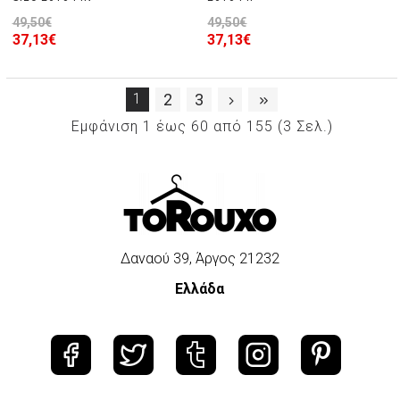
49,50€
49,50€
37,13€
37,13€
1
2
3
Εμφάνιση 1 έως 60 από 155 (3 Σελ.)
Δαναού 39, Άργος 21232
Ελλάδα