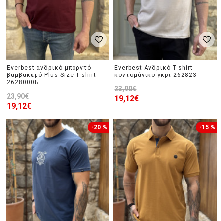
Everbest ανδρικό μπορντό
Everbest Ανδρικό T-shirt
βαμβακερό Plus Size T-shirt
κοντομάνικο γκρι 262823
2628000B
23,90€
23,90€
19,12€
19,12€
-20 %
-15 %