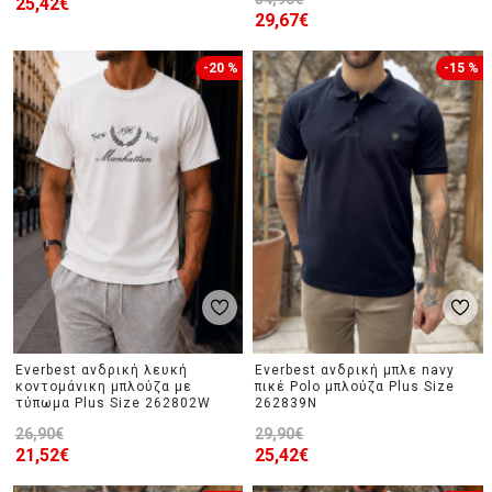
25,42€
29,67€
-20 %
-15 %
Everbest ανδρική λευκή
Everbest ανδρική μπλε navy
κοντομάνικη μπλούζα με
πικέ Polo μπλούζα Plus Size
τύπωμα Plus Size 262802W
262839N
26,90€
29,90€
21,52€
25,42€