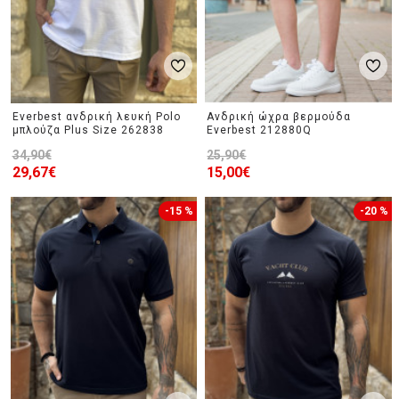
Everbest ανδρική λευκή Polo
Ανδρική ώχρα βερμούδα
μπλούζα Plus Size 262838
Everbest 212880Q
34,90€
25,90€
29,67€
15,00€
-15 %
-20 %