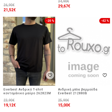
34,90€
26,90€
29,67€
21,52€
-20 %
-42 %
Everbest Ανδρικό T-shirt
Ανδρική μπλε βερμούδα
κοντομάνικο μαύρο 262823M
Everbest 212880B
23,90€
25,90€
19,12€
15,00€