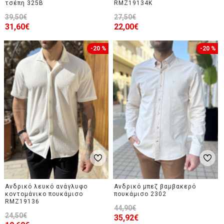
τσέπη 325B
RMZ19134K
39,50€
27,50€
31,60€
22,00€
-20 %
-20 %
Ανδρικό λευκό ανάγλυφο
Ανδρικό μπεζ βαμβακερό
κοντομάνικο πουκάμισο
πουκάμισο 2302
RMZ19136
44,90€
24,50€
35,92€