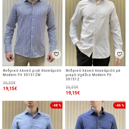
Ανδρικό λευκό ριγέ πουκάμισο
Ανδρικό λευκό πουκάμισο με
Modern Fit 301512W
μικρό σχέδιο Modern Fit
301512
36,50€
36,50€
19,15€
19,15€
-48 %
-46 %