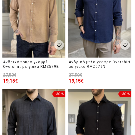
Ανδρικό πούρο γκοφρέ
Ανδρικό μπλε γκοφρέ Overshirt
Overshirt με γιακά RMZ579B
με γιακά RMZ579N
27,50€
27,50€
19,15€
19,15€
-30 %
-30 %