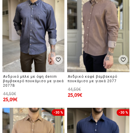
Ανδρικό μπλε με όψη denim
Ανδρικό καφέ βαμβακερό
βαμβακερό πουκάμισο με γιακά
πουκάμισο με γιακά 2077
2077B
44,50€
44,50€
25,09€
25,09€
-30 %
-30 %