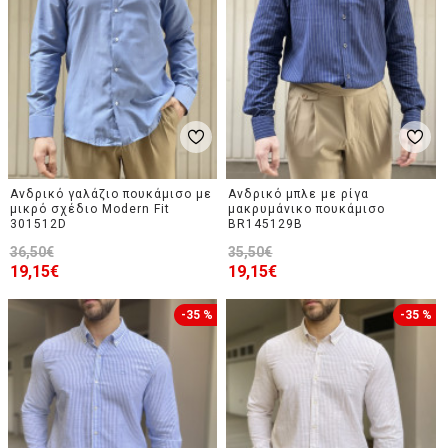
Ανδρικό γαλάζιο πουκάμισο με
Ανδρικό μπλε με ρίγα
μικρό σχέδιο Modern Fit
μακρυμάνικο πουκάμισο
301512D
BR145129B
36,50€
35,50€
19,15€
19,15€
-35 %
-35 %