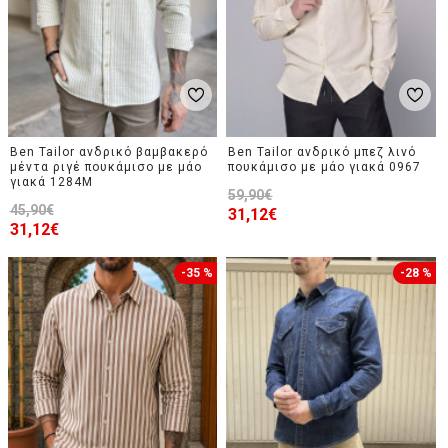
Ben Tailor ανδρικό βαμβακερό
Ben Tailor ανδρικό μπεζ λινό
μέντα ριγέ πουκάμισο με μάο
πουκάμισο με μάο γιακά 0967
γιακά 1284M
59,90€
45,90€
31,12€
31,12€
-35 %
-28 %