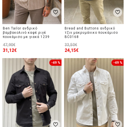
Ben Tailor ανδρικό
Bread and Buttons ανδρικό
βαμβακολινό καφέ ριγέ
τζιν μακρυμάνικο πουκάμισο
πουκάμισο με γιακά 1239
BC0168
47,90€
33,50€
31,12€
24,15€
-49 %
-49 %