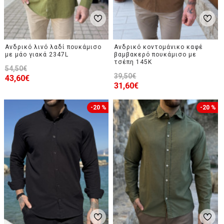
Ανδρικό λινό λαδί πουκάμισο
Ανδρικό κοντομάνικο καφέ
με μάο γιακά 2347L
βαμβακερό πουκάμισο με
τσέπη 145K
54,50€
39,50€
43,60€
31,60€
-20 %
-20 %