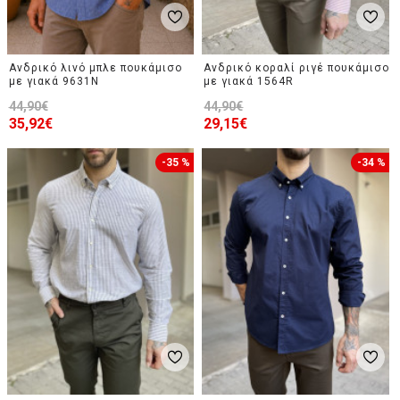
Ανδρικό λινό μπλε πουκάμισο
Ανδρικό κοραλί ριγέ πουκάμισο
με γιακά 9631N
με γιακά 1564R
44,90€
44,90€
35,92€
29,15€
-35 %
-34 %