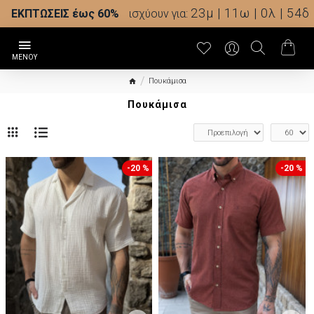
23μ | 11ω | 0λ | 51δ
ΕΚΠΤΩΣΕΙΣ έως 60%
ισχύουν για:
Πουκάμισα
Πουκάμισα
-20 %
-20 %