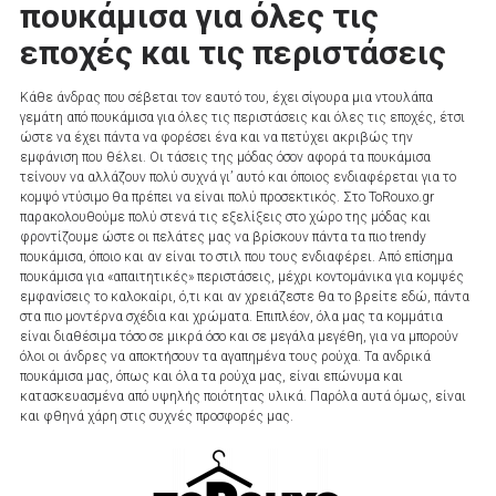
πουκάμισα για όλες τις
εποχές και τις περιστάσεις
Κάθε άνδρας που σέβεται τον εαυτό του, έχει σίγουρα μια ντουλάπα
γεμάτη από πουκάμισα για όλες τις περιστάσεις και όλες τις εποχές, έτσι
ώστε να έχει πάντα να φορέσει ένα και να πετύχει ακριβώς την
εμφάνιση που θέλει. Οι τάσεις της μόδας όσον αφορά τα πουκάμισα
τείνουν να αλλάζουν πολύ συχνά γι’ αυτό και όποιος ενδιαφέρεται για το
κομψό ντύσιμο θα πρέπει να είναι πολύ προσεκτικός. Στο ToRouxo.gr
παρακολουθούμε πολύ στενά τις εξελίξεις στο χώρο της μόδας και
φροντίζουμε ώστε οι πελάτες μας να βρίσκουν πάντα τα πιο trendy
πουκάμισα, όποιο και αν είναι το στιλ που τους ενδιαφέρει. Από επίσημα
πουκάμισα για «απαιτητικές» περιστάσεις, μέχρι κοντομάνικα για κομψές
εμφανίσεις το καλοκαίρι, ό,τι και αν χρειάζεστε θα το βρείτε εδώ, πάντα
στα πιο μοντέρνα σχέδια και χρώματα. Επιπλέον, όλα μας τα κομμάτια
είναι διαθέσιμα τόσο σε μικρά όσο και σε μεγάλα μεγέθη, για να μπορούν
όλοι οι άνδρες να αποκτήσουν τα αγαπημένα τους ρούχα. Τα ανδρικά
πουκάμισα μας, όπως και όλα τα ρούχα μας, είναι επώνυμα και
κατασκευασμένα από υψηλής ποιότητας υλικά. Παρόλα αυτά όμως, είναι
και φθηνά χάρη στις συχνές προσφορές μας.