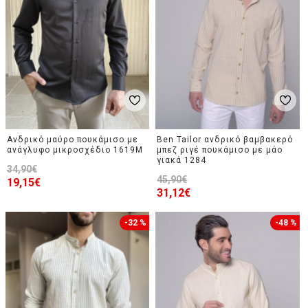
Ανδρικό μαύρο πουκάμισο με
Ben Tailor ανδρικό βαμβακερό
ανάγλυφο μικροσχέδιο 1619M
μπεζ ριγέ πουκάμισο με μάο
γιακά 1284
34,90€
45,90€
19,15€
31,12€
-32 %
-48 %