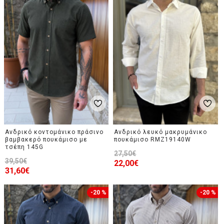
Ανδρικό κοντομάνικο πράσινο
Ανδρικό λευκό μακρυμάνικο
βαμβακερό πουκάμισο με
πουκάμισο RMZ19140W
τσέπη 145G
27,50€
39,50€
22,00€
31,60€
-20 %
-20 %