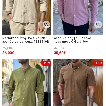
Marrakech ανδρικό λινό μπεζ
Ανδρικό ροζ βαμβακερό
πουκάμισο με γιακά TST2530B
πουκάμισο Oxford 966
45,00€
44,50€
36,00€
35,60€
-20 %
-20 %