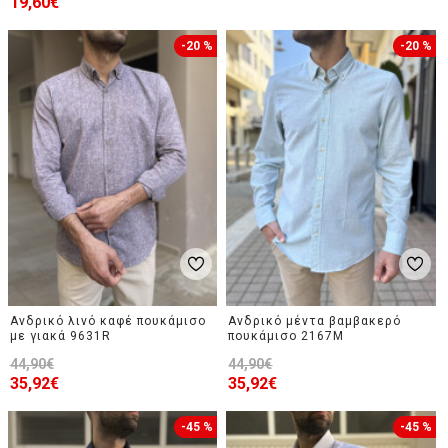
19,60€
-20 %
-20 %
Ανδρικό λινό καφέ πουκάμισο
Ανδρικό μέντα βαμβακερό
με γιακά 9631R
πουκάμισο 2167M
44,90€
44,90€
35,92€
35,92€
-45 %
-45 %