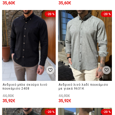
35,60€
35,60€
-20 %
-20 %
Ανδρικό μπλε σκούρο λινό
Ανδρικό λινό λαδί πουκάμισο
πουκάμισο 2408
με γιακά 9631K
44,90€
44,90€
35,92€
35,92€
-20 %
-20 %