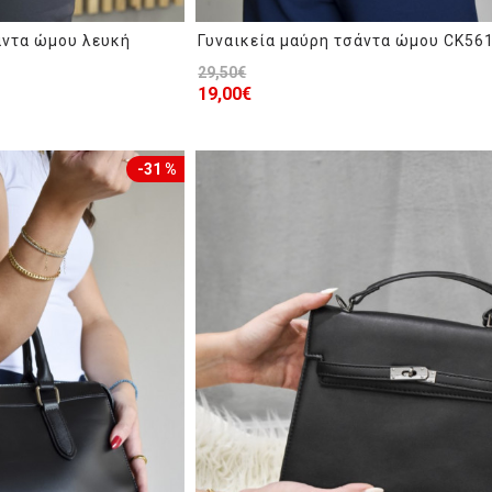
άντα ώμου λευκή
Γυναικεία μαύρη τσάντα ώμου CK56
29,50€
19,00€
-31 %