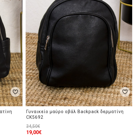
ατίνη
Γυναικείο μαύρο οβάλ Backpack δερματίνη
CK5692
34,50€
19,00€