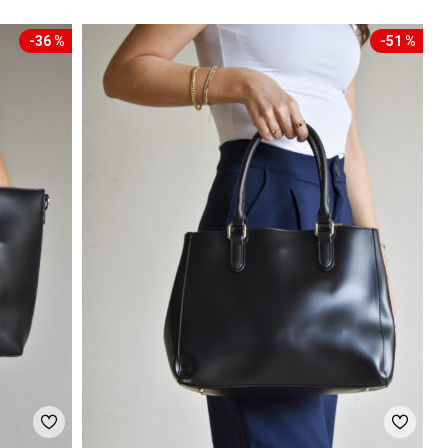
-36 %
-51 %