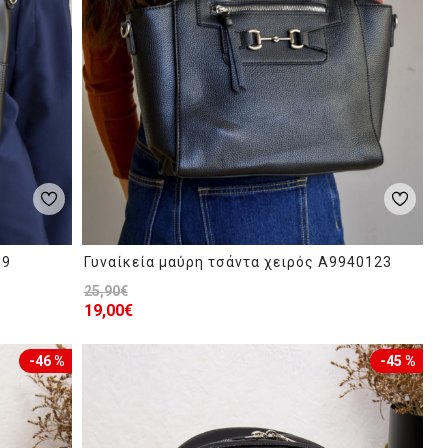
69
Γυναίκεία μαύρη τσάντα χειρός A9940123
25,90€
19,00€
-46 %
-45 %