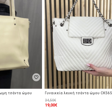
ρωμη τσάντα ώμου
Γυναικεία λευκή τσάντα ώμου CK56
34,50€
19,00€