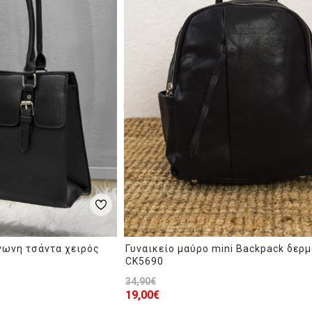
γωνη τσάντα χειρός
Γυναικείο μαύρο mini Backpack δερμ
CK5690
34,90€
19,00€