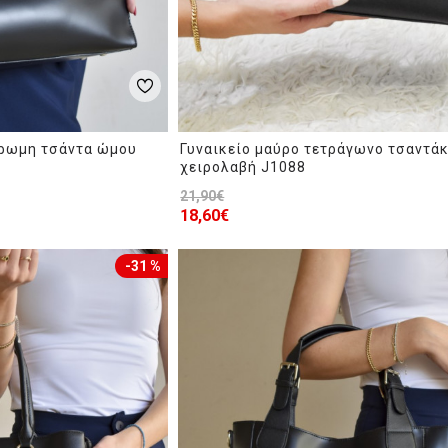
χρωμη τσάντα ώμου
Γυναικείο μαύρο τετράγωνο τσαντάκ
χειρολαβή J1088
21,90€
18,60€
-31 %