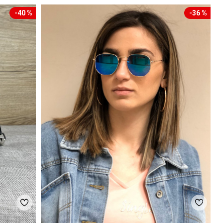
-40 %
-36 %