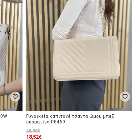
50W
Γυναικεία καπιτονέ τσάντα ώμου μπεζ
δερματίνη P8469
26,90€
18,52€