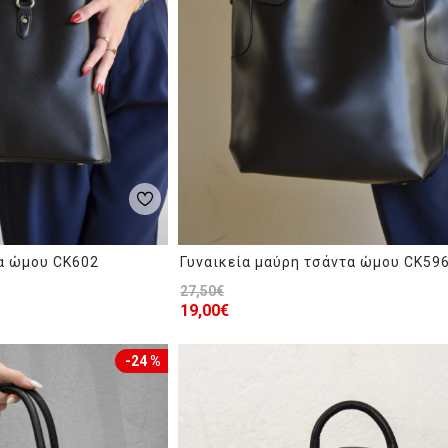
τα ώμου CK602
Γυναικεία μαύρη τσάντα ώμου CK59
27,50€
19,00€
-24 %