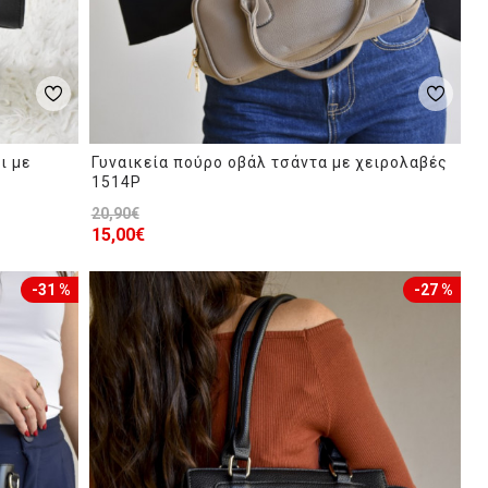
ι με
Γυναικεία πούρο οβάλ τσάντα με χειρολαβές
1514P
20,90€
15,00€
-31 %
-27 %