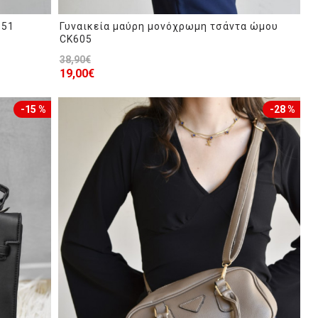
151
Γυναικεία μαύρη μονόχρωμη τσάντα ώμου
CK605
38,90€
19,00€
-15 %
-28 %