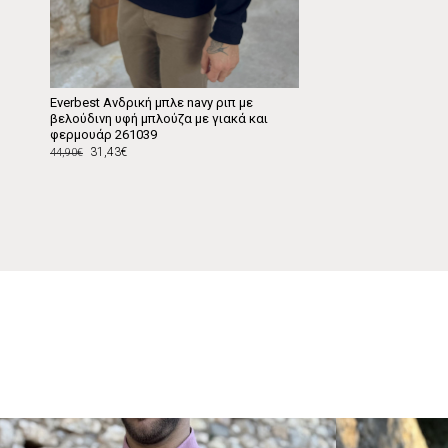
Everbest Ανδρική μπλε navy ριπ με
βελούδινη υφή μπλούζα με γιακά και
φερμουάρ 261039
31,43€
44,90€