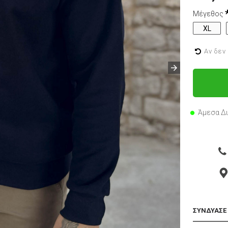
Μέγεθος
XL
Αν δεν
Άμεσα Δ
ΣΥΝΔΥΑΣΕ