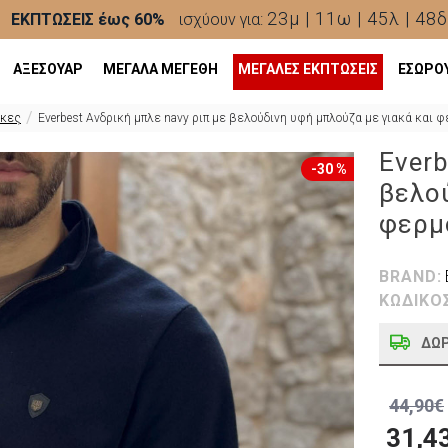
23μ | 11ω | 45λ | 46δ
ΕΚΠΤΩΣΕΙΣ έως 60%
ισχύουν για:
ΑΞΕΣΟΥΑΡ
ΜΕΓΑΛΑ ΜΕΓΕΘΗ
ΜΕΓΆΛΕΣ ΕΚΠΤΏΣΕΙΣ
ΕΣΩΡΟ
κες
Everbest Ανδρική μπλε navy ριπ με βελούδινη υφή μπλούζα με γιακά και
Everb
-30 %
βελού
φερμ
BRAND:
ΚΩΔΙΚΟ
ΔΩ
44,90€
31,4