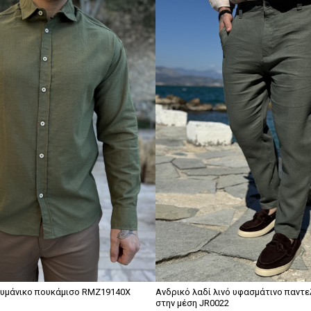
ρυμάνικο πουκάμισο RMZ19140X
Ανδρικό λαδί λινό υφασμάτινο παντε
στην μέση JR0022