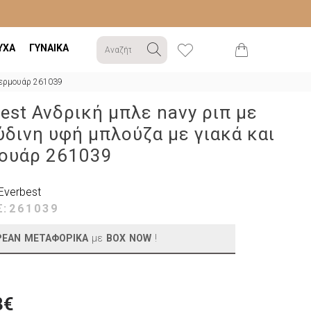
ΥΧΑ
ΓΥΝΑΙΚΑ
 φερμουάρ 261039
est Ανδρική μπλε navy ριπ με
δινη υφή μπλούζα με γιακά και
ουάρ 261039
Everbest
Σ:
261039
ΡΕΑΝ ΜΕΤΑΦΟΡΙΚΑ
με
BOX NOW
!
3€