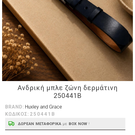
Ανδρική μπλε ζώνη δερμάτινη
250441B
BRAND:
Huxley and Grace
ΚΩΔΙΚΟΣ:
250441B
ΔΩΡΕΑΝ ΜΕΤΑΦΟΡΙΚΑ
με
BOX NOW
!