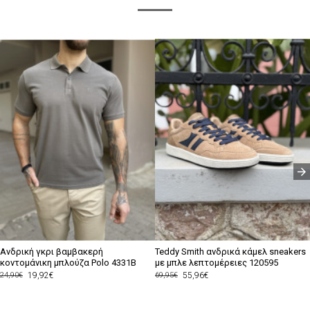
Ανδρική γκρι βαμβακερή
Teddy Smith ανδρικά κάμελ sneakers
κοντομάνικη μπλούζα Polo 4331B
με μπλε λεπτομέρειες 120595
19,92€
55,96€
24,90€
69,95€