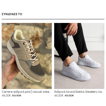
ΣΥΝΔΥΑΣΕ ΤΟ
Carrera ανδρικά μπεζ casual sneakers CAM53200
Ανδρικά λευκά δίσολα Sneakers λαστιχένια σόλα CH2613
49,00€
69,90€
44,50€
49,50€