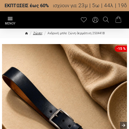
23μ | 5ω | 44λ | 18δ
ΕΚΠΤΩΣΕΙΣ έως 60%
ισχύουν για:
Ζώνες
Ανδρική μπλε ζώνη δερμάτινη 250441B
-15 %