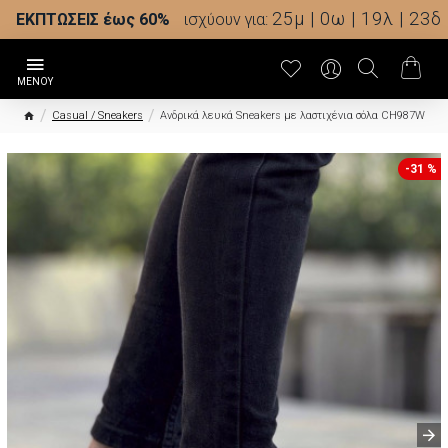
25μ | 0ω | 19λ | 22δ
ΕΚΠΤΩΣΕΙΣ έως 60%
ισχύουν για:
Casual / Sneakers
Ανδρικά λευκά Sneakers με λαστιχένια σόλα CH987W
-31 %