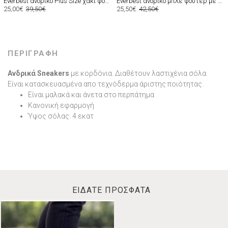
Everbest ανδρικό Plus Size χακί φούτερ με τύπωμα 2610020X
Everbest ανδρικό μπλε φούτερ με τύπωμα και κουκούλα 261009B
25,00€
39,50€
25,50€
42,50€
ΠΕΡΙΓΡΑΦΗ
Ανδρικά
Sneakers
με κορδόνια. Διαθέτουν λαστιχένια σόλα.
Είναι κατασκευασμένα απο τεχνόδερμα άριστης ποιότητας.
Είναι μαλακά και άνετα στο περπάτημα
Κανονική εφαρμογή
Ύψος σόλας: 4 εκατ
ΕΙΔΑΤΕ ΠΡΟΣΦΑΤΑ