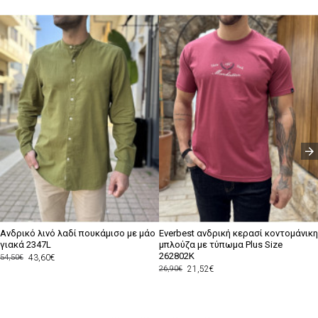
Ανδρικό λινό λαδί πουκάμισο με μάο
Everbest ανδρική κερασί κοντομάνικη
γιακά 2347L
μπλούζα με τύπωμα Plus Size
262802K
43,60€
54,50€
21,52€
26,90€