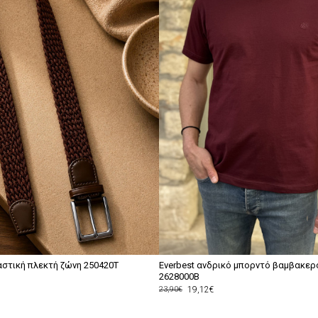
αστική πλεκτή ζώνη 250420T
Everbest ανδρικό μπορντό βαμβακερό P
2628000B
19,12€
23,90€