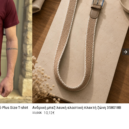
lus Size T-shirt
Ανδρική μπεζ-λευκή ελαστική πλεκτή ζώνη 358018B
10,12€
11,90€