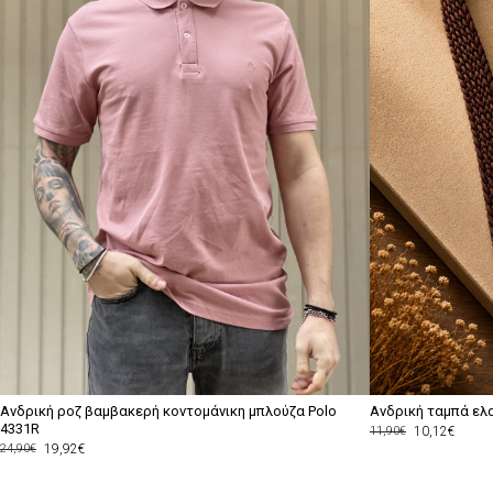
Ανδρική ροζ βαμβακερή κοντομάνικη μπλούζα Polo
Ανδρική ταμπά ελ
4331R
10,12€
11,90€
19,92€
24,90€