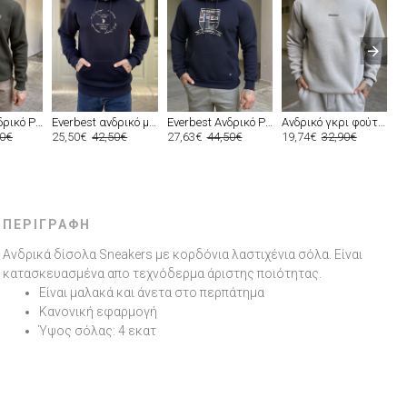
Everbest ανδρικό Plus Size χακί φούτερ με τύπωμα 2610020X
Everbest ανδρικό μπλε φούτερ με τύπωμα και κουκούλα 261009B
Everbest Ανδρικό Plus Size μπλε navy φούτερ με κουκούλα 251009
Ανδρικό γκρι φούτερ με στρογγυλή λαιμόκοψη και λογότυπο στο στήθος ES26004G
50€
25,50€
42,50€
27,63€
44,50€
19,74€
32,90€
2
ΠΕΡΙΓΡΑΦΉ
Ανδρικά δίσολα Sneakers με κορδόνια λαστιχένια σόλα. Είναι
κατασκευασμένα απο τεχνόδερμα άριστης ποιότητας.
Είναι μαλακά και άνετα στο περπάτημα
Κανονική εφαρμογή
Ύψος σόλας: 4 εκατ