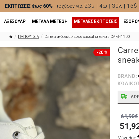
23μ | 4ω | 30λ | 14δ
ΕΚΠΤΩΣΕΙΣ έως 60%
ισχύουν για:
ΑΞΕΣΟΥΑΡ
ΜΕΓΑΛΑ ΜΕΓΕΘΗ
ΜΕΓΆΛΕΣ ΕΚΠΤΏΣΕΙΣ
ΕΣΩΡΟ
ΠΑΠΟΥΤΣΙΑ
Carrera ανδρικά λευκά casual sneakers CAM41100
Carre
-20 %
snea
BRAND:
ΚΩΔΙΚΟ
ΔΩ
64,90€
51,9
Μέγεθος