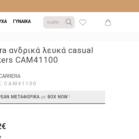
ΥΧΑ
ΓΥΝΑΙΚΑ
ra ανδρικά λευκά casual
kers CAM41100
CARRERA
Σ:
CAM41100
ΡΕΑΝ ΜΕΤΑΦΟΡΙΚΑ
με
BOX NOW
!
2€