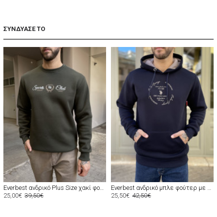
ΣΥΝΔΥΑΣΕ ΤΟ
Everbest ανδρικό Plus Size χακί φούτερ με τύπωμα 2610020X
Everbest ανδρικό μπλε φούτερ με τύπωμα και κουκούλα 261009B
25,00€
39,50€
25,50€
42,50€