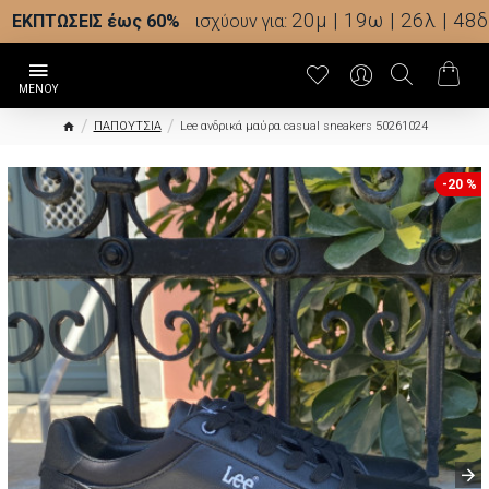
20μ | 19ω | 26λ | 48δ
ΕΚΠΤΩΣΕΙΣ έως 60%
ισχύουν για:
ΠΑΠΟΥΤΣΙΑ
Lee ανδρικά μαύρα casual sneakers 50261024
-20 %