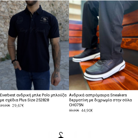
Everbest ανδρική μπλε Polo μπλούζα
Ανδρικά ασπρόμαυρα Sneakers
με σχέδια Plus Size 252828
δερματίνη με διχρωμία στην σόλα
CH075N
29,67€
34,90€
44,90€
59,90€