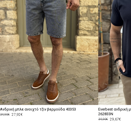
Ανδρική μπλε ανοιχτό τζιν βερμούδα 40353
Everbest ανδρική μ
262833N
27,92€
34,90€
29,67€
34,90€