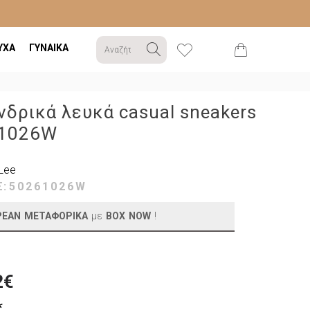
ΥΧΑ
ΓΥΝΑΙΚΑ
νδρικά λευκά casual sneakers
1026W
Lee
Σ:
50261026W
ΡΕΑΝ ΜΕΤΑΦΟΡΙΚΑ
με
BOX NOW
!
2€