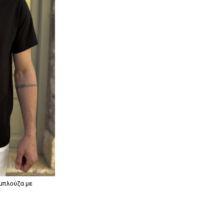
 μπλούζα με