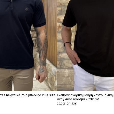
πλε navy πικέ Polo μπλούζα Plus Size
Everbest ανδρική μαύρη κοντομάνικη
ανάγλυφο ύφασμα 262816M
21,52€
26,90€