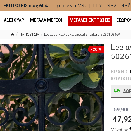
23μ | 11ω | 33λ | 41δ
ΕΚΠΤΩΣΕΙΣ έως 60%
ισχύουν για:
ΑΞΕΣΟΥΑΡ
ΜΕΓΑΛΑ ΜΕΓΕΘΗ
ΜΕΓΆΛΕΣ ΕΚΠΤΏΣΕΙΣ
ΕΣΩΡΟ
ΠΑΠΟΥΤΣΙΑ
Lee ανδρικά λευκά casual sneakers 50261026W
Lee α
-20 %
5026
BRAND:
ΚΩΔΙΚΟ
ΔΩ
59,90€
47,9
Μέγεθος