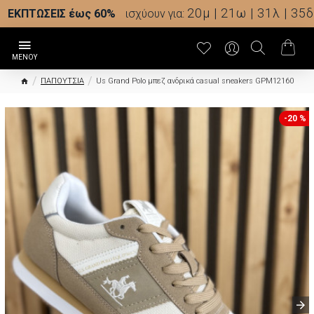
20μ | 21ω | 31λ | 34δ
ΕΚΠΤΩΣΕΙΣ έως 60%
ισχύουν για:
ΠΑΠΟΥΤΣΙΑ
Us Grand Polo μπεζ ανδρικά casual sneakers GPM12160
-20 %