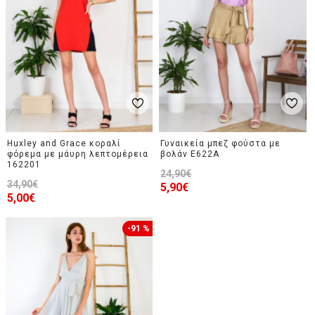
Huxley and Grace κοραλί
Γυναικεία μπεζ φούστα με
φόρεμα με μάυρη λεπτομέρεια
βολάν E622A
162201
24,90€
34,90€
5,90€
5,00€
-91 %