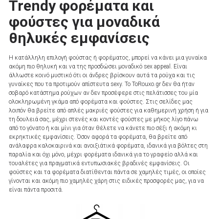
Trendy φορέματα και
φούστες για μοναδικά
θηλυκές εμφανίσεις
Η κατάλληλη επιλογή φούστας ή φορέματος, μπορεί να κάνει μια γυναίκα
ακόμη πιο θηλυκή και να της προσδώσει μοναδικό sex appeal. Είναι
άλλωστε κοινό μυστικό ότι οι άνδρες βρίσκουν αυτά τα ρούχα και τις
γυναίκες που τα προτιμούν απίστευτα sexy. Το ToRouxo.gr δεν θα ήταν
σοβαρό κατάστημα ρούχων αν δεν προσέφερε στις πελάτισσες του μία
ολοκληρωμένη γκάμα από φορέματα και φούστες. Στις σελίδες μας
λοιπόν θα βρείτε από απλές μακριές φούστες για καθημερινή χρήση ή για
τη δουλειά σας, μέχρι στενές και κοντές φούστες με μήκος λίγο πάνω
από το γόνατο ή και μίνι για όταν θέλετε να κάνετε πιο σέξι ή ακόμη κι
εκρηκτικές εμφανίσεις. Όσον αφορά τα φορέματα, θα βρείτε από
ανάλαφρα καλοκαιρινά και ανοιξιάτικά φορέματα, ιδανικά για βόλτες στη
παραλία και όχι μόνο, μέχρι φορέματα ιδανικά για το γραφείο αλλά και
τουαλέτες για πραγματικά εντυπωσιακές βραδινές εμφανίσεις. Οι
φούστες και τα φορέματα διατίθενται πάντα σε χαμηλές τιμές, οι οποίες
γίνονται και ακόμη πιο χαμηλές χάρη στις ειδικές προσφορές μας, για να
είναι πάντα προσιτά.