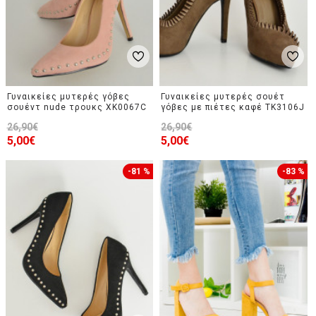
Γυναικείες μυτερές γόβες
Γυναικείες μυτερές σουέτ
σουέντ nude τρουκς XK0067C
γόβες με πιέτες καφέ TK3106J
26,90€
26,90€
5,00€
5,00€
-81 %
-83 %