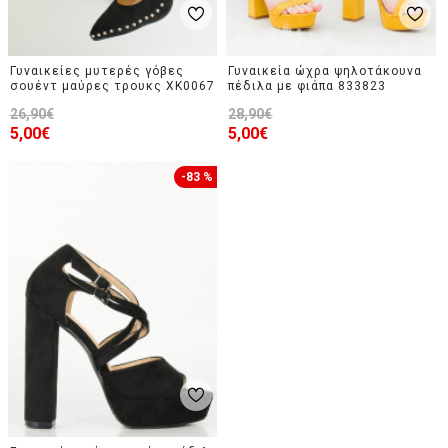
Γυναικείες μυτερές γόβες
Γυναικεία ώχρα ψηλοτάκουνα
σουέντ μαύρες τρουκς XK0067
πέδιλα με φιάπα 833823
26,90€
28,90€
5,00€
5,00€
-83 %