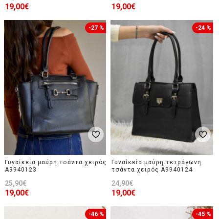
19,00€
19,00€
-27 %
-24 %
Γυναίκεία μαύρη τσάντα χειρός
Γυναίκεία μαύρη τετράγωνη
A9940123
τσάντα χειρός A9940124
25,90€
24,90€
19,00€
19,00€
-46 %
-45 %