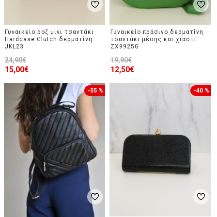
Γυναικείο ροζ μίνι τσαντάκι
Γυναικείο πράσινο δερματίνη
Hardcase Clutch δερματίνη
τσαντάκι μέσης και χιαστί
JKL23
ZX9925G
24,90€
19,90€
15,00€
12,50€
-55 %
-40 %