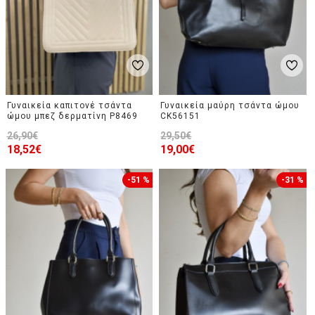
Γυναικεία καπιτονέ τσάντα
Γυναικεία μαύρη τσάντα ώμου
ώμου μπεζ δερματίνη P8469
CK56151
26,90€
29,50€
18,52€
19,00€
-51 %
-31 %