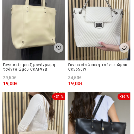
Γυναικεία μπεζ μονόχρωμη
Γυναικεία λευκή τσάντα ώμου
τσάντα ώμου CKAF99B
CK5650W
29,50€
34,50€
19,00€
19,00€
-31 %
-36 %