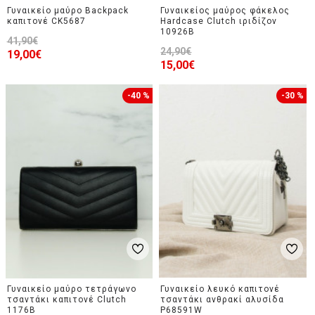
Γυναικείο μαύρο Backpack
Γυναικείος μαύρος φάκελος
καπιτονέ CK5687
Hardcase Clutch ιριδίζον
10926B
41,90€
24,90€
19,00€
15,00€
-40 %
-30 %
Γυναικείο μαύρο τετράγωνο
Γυναικείo λευκό καπιτονέ
τσαντάκι καπιτονέ Clutch
τσαντάκι ανθρακί αλυσίδα
1176B
P68591W