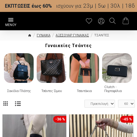
23μ | 5ω | 30λ | 17δ
ΕΚΠΤΩΣΕΙΣ έως 60%
ισχύουν για:
ΓΥΝΑΙΚΑ
ΑΞΕΣΟΥΑΡ ΓΥΝΑΙΚΑΣ
ΤΣΑΝΤΕΣ
Γυναικείες Τσάντες
Clutch -
Σακίδια Πλάτης
Τσάντες Ώμου
Τσαντάκια
Πορτοφόλια
-36 %
-45 %