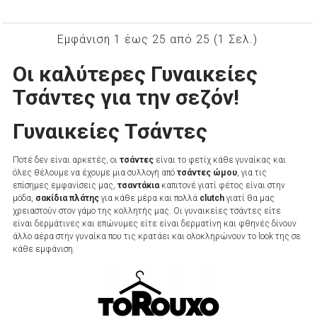
Εμφάνιση 1 έως 25 από 25 (1 Σελ.)
Οι καλύτερες Γυναικείες
Τσάντες για την σεζόν!
Γυναικείες Τσάντες
Ποτέ δεν είναι αρκετές, οι
τσάντες
είναι το φετίχ κάθε γυναίκας και
όλες θέλουμε να έχουμε μια συλλογή από
τσάντες ώμου
, για τις
επίσημες εμφανίσεις μας,
τσαντάκια
καπιτονέ γιατί φέτος είναι στην
μόδα,
σακίδια πλάτης
για κάθε μέρα και πολλά
clutch
γιατί θα μας
χρειαστούν στον γάμο της κολλητής μας. Οι γυναικείες τσάντες είτε
είναι δερμάτινες και επώνυμες είτε είναι δερματίνη και φθηνές δίνουν
άλλο αέρα στην γυναίκα που τις κρατάει και ολοκληρώνουν το look της σε
κάθε εμφάνιση.