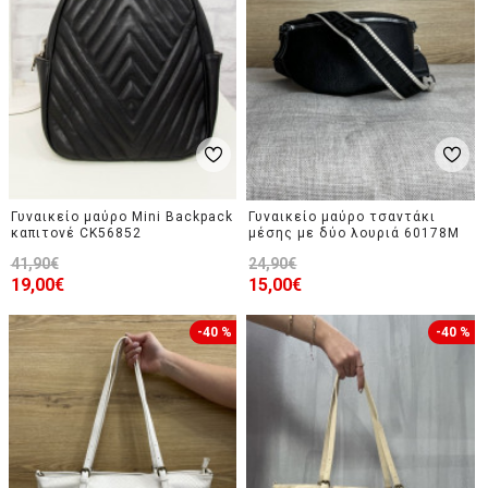
Γυναικείο μαύρο Mini Backpack
Γυναικείο μαύρο τσαντάκι
καπιτονέ CK56852
μέσης με δύο λουριά 60178M
41,90€
24,90€
19,00€
15,00€
-40 %
-40 %