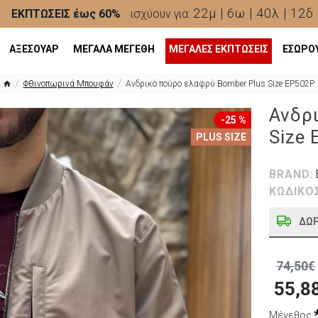
22μ | 6ω | 40λ | 10δ
ΕΚΠΤΩΣΕΙΣ έως 60%
ισχύουν για:
ΑΞΕΣΟΥΑΡ
ΜΕΓΑΛΑ ΜΕΓΕΘΗ
ΜΕΓΆΛΕΣ ΕΚΠΤΏΣΕΙΣ
ΕΣΩΡΟ
Φθινοπωρινά Μπουφάν
Ανδρικό πούρο ελαφρύ Bomber Plus Size EP502P
Ανδρ
-25 %
Size
PLUS SIZE
BRAND:
ΚΩΔΙΚΟ
ΔΩ
74,50€
55,8
Μέγεθος