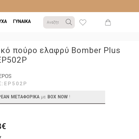
ΥΧΑ
ΓΥΝΑΙΚΑ
ικό πούρο ελαφρύ Bomber Plus
 EP502P
EPOS
Σ:
EP502P
ΡΕΑΝ ΜΕΤΑΦΟΡΙΚΑ
με
BOX NOW
!
8€