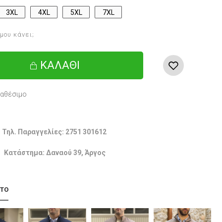
3XL
4XL
5XL
7XL
 μου κάνει;
ΚΑΛΆΘΙ
ιαθέσιμο
Τηλ. Παραγγελίες: 2751 301612
Κατάστημα: Δαναού 39, Άργος
 ΤΟ