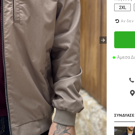
2XL
Αν δεν
Άμεσα Δ
ΣΥΝΔΥΑΣΕ