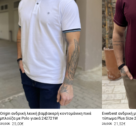
Origin ανδρική λευκή βαμβακερή κοντομάνικη πικέ
Everbest ανδρική 
μπλούζα με Polo γιακά 242721W
τύπωμα Plus Size 
25,00€
21,52€
34,90€
26,90€