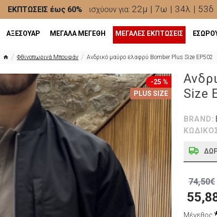
22μ | 7ω | 34λ | 52δ
ΕΚΠΤΩΣΕΙΣ έως 60%
ισχύουν για:
ΑΞΕΣΟΥΑΡ
ΜΕΓΑΛΑ ΜΕΓΕΘΗ
ΜΕΓΆΛΕΣ ΕΚΠΤΏΣΕΙΣ
ΕΣΩΡΟ
Φθινοπωρινά Μπουφάν
Ανδρικό μαύρο ελαφρύ Bomber Plus Size EP502
Ανδρ
-25 %
Size
PLUS SIZE
BRAND:
ΚΩΔΙΚΟ
ΔΩ
74,50€
55,8
Μέγεθος