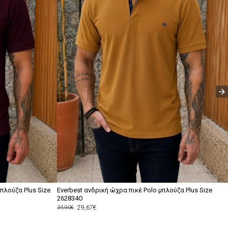
πλούζα Plus Size
Everbest ανδρική ώχρα πικέ Polo μπλούζα Plus Size
262834O
29,67€
34,90€