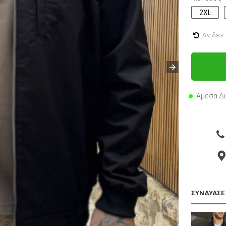
2XL
Αν δεν
Άμεσα Δ
ΣΥΝΔΥΑΣΕ