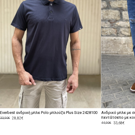
Everbest ανδρική μπλε Polo μπλούζα Plus Size 2428100
Ανδρικό μπλε με 
πεντάτσεπο με κο
28,82€
33,90€
33,68€
44,90€