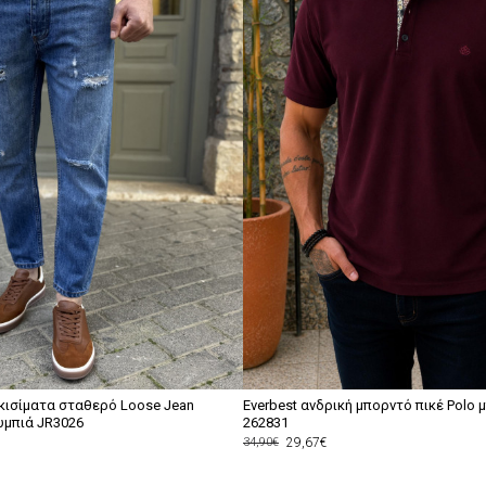
σκισίματα σταθερό Loose Jean
Everbest ανδρική μπορντό πικέ Polo μ
υμπιά JR3026
262831
29,67€
34,90€