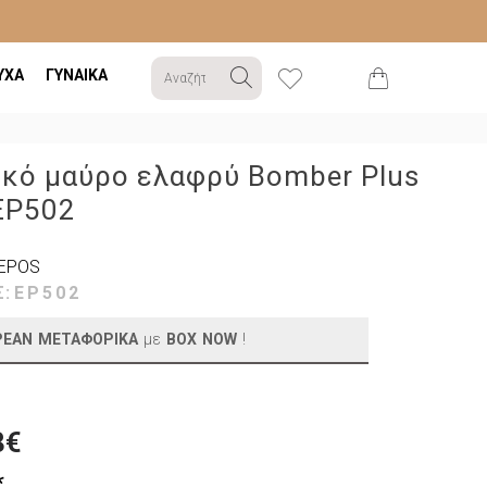
ΥΧΑ
ΓΥΝΑΙΚΑ
ικό μαύρο ελαφρύ Bomber Plus
 EP502
EPOS
Σ:
EP502
ΡΕΑΝ ΜΕΤΑΦΟΡΙΚΑ
με
BOX NOW
!
8€