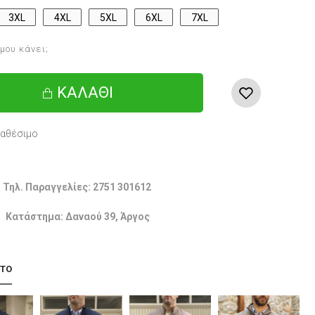
3XL
4XL
5XL
6XL
7XL
 μου κάνει;
ΚΑΛΆΘΙ
ιαθέσιμο
Τηλ. Παραγγελίες: 2751 301612
Κατάστημα: Δαναού 39, Άργος
 ΤΟ