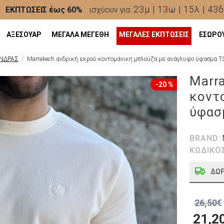
23μ | 13ω | 15λ | 41δ
ΕΚΠΤΩΣΕΙΣ έως 60%
ισχύουν για:
ΑΞΕΣΟΥΑΡ
ΜΕΓΑΛΑ ΜΕΓΕΘΗ
ΜΕΓΆΛΕΣ ΕΚΠΤΏΣΕΙΣ
ΕΣΩΡΟ
ΝΔΡΑΣ
Marrakech ανδρική εκρού κοντομάνικη μπλούζα με ανάγλυφο ύφασμα 
Marr
-20 %
κοντ
ύφασ
BRAND:
ΚΩΔΙΚΟ
ΔΩ
26,50€
21,2