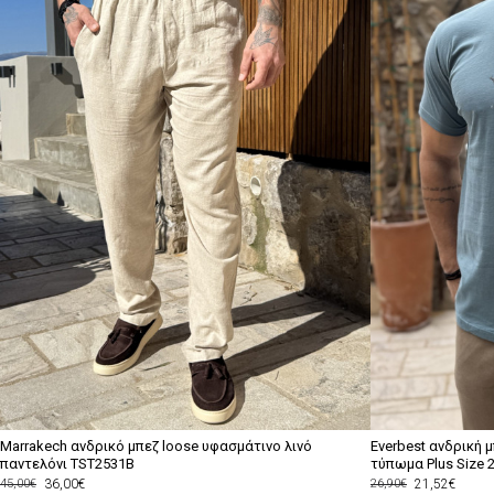
Marrakech ανδρικό μπεζ loose υφασμάτινο λινό
Everbest ανδρική 
παντελόνι TST2531B
τύπωμα Plus Size 
36,00€
21,52€
45,00€
26,90€