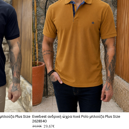
 μπλούζα Plus Size
Everbest ανδρική ώχρα πικέ Polo μπλούζα Plus Size
262834O
29,67€
34,90€