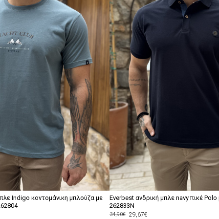
μπλε Indigo κοντομάνικη μπλούζα με
Everbest ανδρική μπλε navy πικέ Polo
262804
262833N
29,67€
34,90€