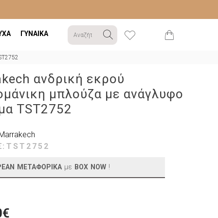
ΥΧΑ
ΓΥΝΑΙΚΑ
TST2752
akech ανδρική εκρού
ομάνικη μπλούζα με ανάγλυφο
μα TST2752
Marrakech
Σ:
TST2752
ΡΕΑΝ ΜΕΤΑΦΟΡΙΚΑ
με
BOX NOW
!
0€