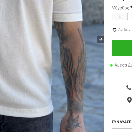
Μέγεθος
L
Αν δεν
Άμεσα Δ
ΣΥΝΔΥΑΣΕ