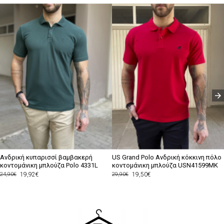
Ανδρική κυπαρισσί βαμβακερή
US Grand Polo Ανδρική κόκκινη πόλο
κοντομάνικη μπλούζα Polo 4331L
κοντομάνικη μπλούζα USN41599MK
19,92€
19,50€
24,90€
29,90€