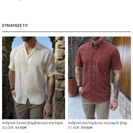
ΣΥΝΔΥΑΣΕ ΤΟ
Ανδρικό λευκό βαμβακερό κοντομάνικο πουκάμισο TST2555W
Ανδρικό κοντομάνικο κεραμιδί βαμβακερό πουκάμισο με τσέπη 145C
30,00€
37,50€
31,60€
39,50€