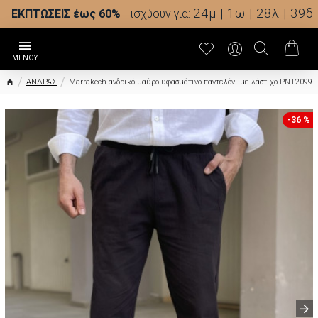
24μ | 1ω | 28λ | 38δ
ΕΚΠΤΩΣΕΙΣ έως 60%
ισχύουν για:
ΑΝΔΡΑΣ
Marrakech ανδρικό μαύρο υφασμάτινο παντελόνι με λάστιχο PNT2099
-36 %