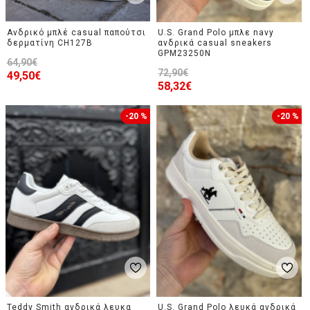
Ανδρικό μπλέ casual παπούτσι
U.S. Grand Polo μπλε navy
δερματίνη CH127B
ανδρικά casual sneakers
GPM23250N
64,90€
72,90€
49,50€
58,32€
-20 %
-20 %
Teddy Smith ανδρικά λευκα
U.S. Grand Polo λευκά ανδρικά