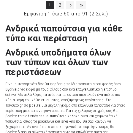
1
2
Εμφάνιση 1 έως 60 από 91 (2 Σελ.)
Ανδρικά παπούτσια για κάθε
τύπο και περίσταση
Ανδρικά υποδήματα όλων
των τύπων και όλων των
περιστάσεων
Είναι αυτονόητο ότι δεν θα φορέσεις τα ίδια παπούτσια που φοράς όταν
βγαίνεις για καφέ με τους φίλους σου ένα επαγγελματικό ή επίσημο
δείπνο. Με απλά λόγια, τα ανδρικά παπούτσια αποτελούν ένα από τα πιο
κύρια μέρη του κάθε ντυσίματος, ανεξαρτήτως περίστασης. Στο
ToRouxo.gr θα βρείτε μια μεγάλη γκάμα από επώνυμα παπούτσια για όποια
περίσταση μπορείτε να φανταστείτε. Για τις χαλαρές στιγμές σας θα
βρείτε τα πιο trendy casual παπούτσια καλοκαιρινά και χειμωνιάτικά
παπούτσια, όπως τα μοκασίνια και sneakers που θα σας κάνουν να
ξεχωρίσετε. Αν αγαπάτε τα σπορ και γενικά το σπορτίφ ντύσιμο, θα
βρείτε διάσημα αθλητικά παπούτσια για να επιλέξετε αυτά που