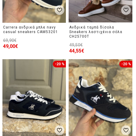
Carrera ανδρικά μπλε navy
Ανδρικά ταμπά δίσολα
casual sneakers CAM53201
Sneakers λαστιχένια σόλα
CH25700T
69,90€
49,50€
49,00€
44,55€
-20 %
-20 %