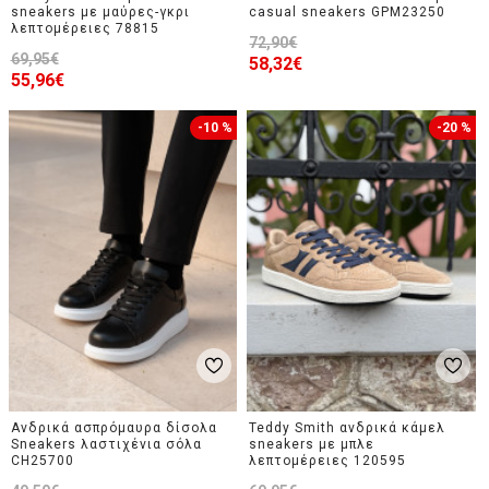
sneakers με μαύρες-γκρι
casual sneakers GPM23250
λεπτομέρειες 78815
72,90€
69,95€
58,32€
55,96€
-10 %
-20 %
Ανδρικά ασπρόμαυρα δίσολα
Teddy Smith ανδρικά κάμελ
Sneakers λαστιχένια σόλα
sneakers με μπλε
CH25700
λεπτομέρειες 120595