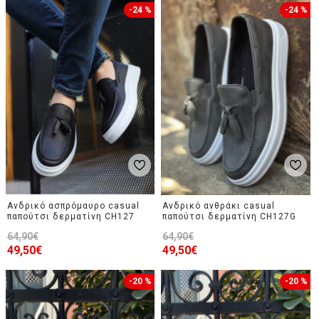
-24 %
-24 %
Ανδρικό ασπρόμαυρο casual
Ανδρικό ανθράκι casual
παπούτσι δερματίνη CH127
παπούτσι δερματίνη CH127G
64,90€
64,90€
49,50€
49,50€
-20 %
-20 %