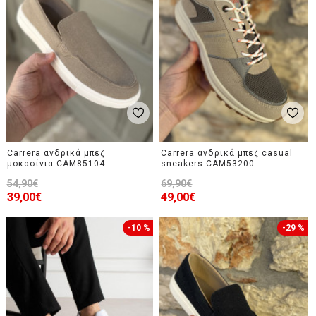
Carrera ανδρικά μπεζ
Carrera ανδρικά μπεζ casual
μοκασίνια CAM85104
sneakers CAM53200
54,90€
69,90€
39,00€
49,00€
-10 %
-29 %