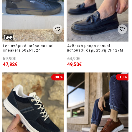
Lee ανδρικά μαύρα casual
Ανδρικό μαύρο casual
sneakers 50261024
παπούτσι δερματίνη CH127M
59,90€
64,90€
47,92€
49,50€
-30 %
-10 %