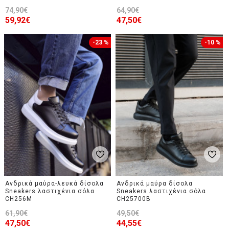
74,90€
64,90€
59,92€
47,50€
-23 %
-10 %
Ανδρικά μαύρα-λευκά δίσολα
Ανδρικά μαύρα δίσολα
Sneakers λαστιχένια σόλα
Sneakers λαστιχένια σόλα
CH256M
CH25700B
61,90€
49,50€
47,50€
44,55€