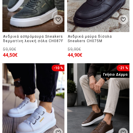
Ανδρικά ασπρόμαυρα Sneakers
Ανδρικά μαύρα δίσολα
δερματίνη λευκή σόλα CH087F
Sneakers CH075M
59,90€
59,90€
44,50€
44,90€
-10 %
-21 %
Γνήσιο Δέρμα