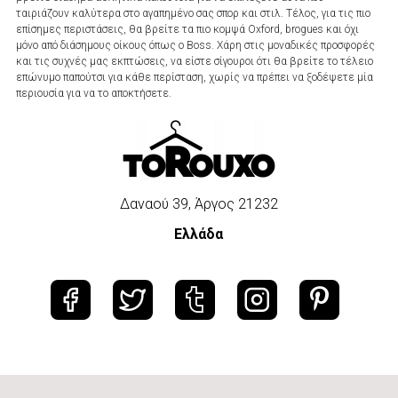
ταιριάζουν καλύτερα στο αγαπημένο σας σπορ και στιλ. Τέλος, για τις πιο
επίσημες περιστάσεις, θα βρείτε τα πιο κομψά Oxford, brogues και όχι
μόνο από διάσημους οίκους όπως ο Boss. Χάρη στις μοναδικές προσφορές
και τις συχνές μας εκπτώσεις, να είστε σίγουροι ότι θα βρείτε το τέλειο
επώνυμο παπούτσι για κάθε περίσταση, χωρίς να πρέπει να ξοδέψετε μία
περιουσία για να το αποκτήσετε.
Δαναού 39, Άργος 21232
Ελλάδα