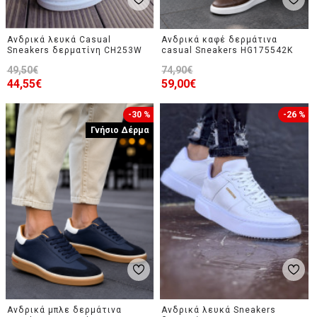
Ανδρικά λευκά Casual
Ανδρικά καφέ δερμάτινα
Sneakers δερματίνη CH253W
casual Sneakers HG175542K
49,50€
74,90€
44,55€
59,00€
-30 %
-26 %
Γνήσιο Δέρμα
Ανδρικά μπλε δερμάτινα
Ανδρικά λευκά Sneakers