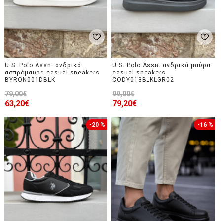
U.S. Polo Assn. ανδρικά
U.S. Polo Assn. ανδρικά μαύρα
ασπρόμαυρα casual sneakers
casual sneakers
BYRON001DBLK
CODY013BLKLGR02
79,00€
99,00€
63,20€
79,20€
-20 %
-16 %