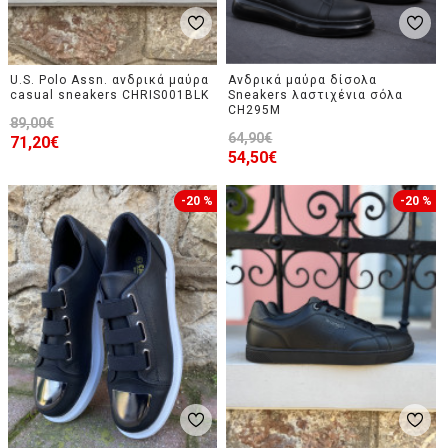
U.S. Polo Assn. ανδρικά μαύρα
Ανδρικά μαύρα δίσολα
casual sneakers CHRIS001BLK
Sneakers λαστιχένια σόλα
CH295M
89,00€
64,90€
71,20€
54,50€
-20 %
-20 %