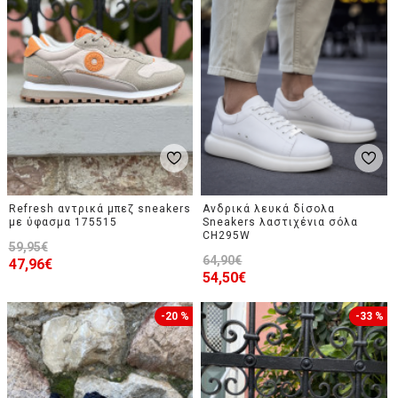
Refresh αντρικά μπεζ sneakers
Ανδρικά λευκά δίσολα
με ύφασμα 175515
Sneakers λαστιχένια σόλα
CH295W
59,95€
64,90€
47,96€
54,50€
-20 %
-33 %