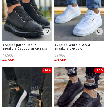
Ανδρικά μαύρα Casual
Ανδρικά λευκά δίσολα
Sneakers δερματίνη CH253S
Sneakers CH075A
49,50€
59,90€
44,55€
49,50€
-26 %
-25 %