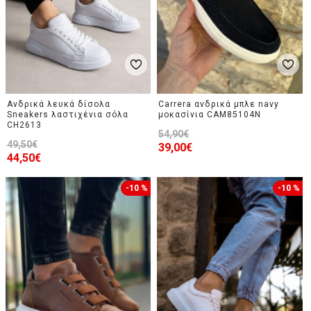
Ανδρικά λευκά δίσολα
Carrera ανδρικά μπλε navy
Sneakers λαστιχένια σόλα
μοκασίνια CAM85104Ν
CH2613
54,90€
49,50€
39,00€
44,50€
-10 %
-10 %