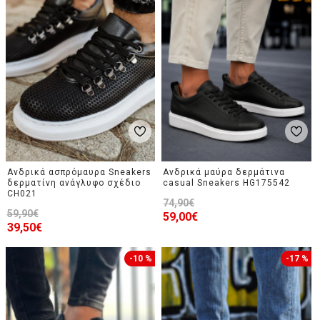
Ανδρικά ασπρόμαυρα Sneakers
Ανδρικά μαύρα δερμάτινα
δερματίνη ανάγλυφο σχέδιο
casual Sneakers HG175542
CH021
74,90€
59,90€
59,00€
39,50€
-10 %
-17 %