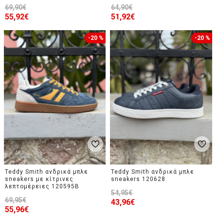
69,90€
64,90€
55,92€
51,92€
-20 %
-20 %
Teddy Smith ανδρικά μπλε
Teddy Smith ανδρικά μπλε
sneakers με κίτρινες
sneakers 120628
λεπτομέρειες 120595B
54,95€
69,95€
43,96€
55,96€