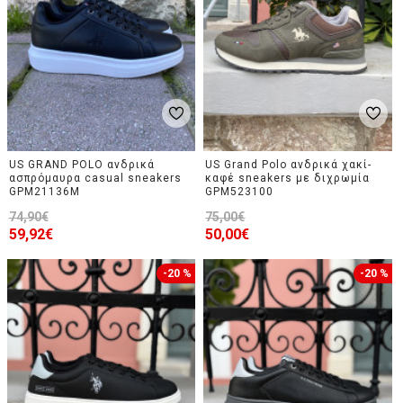
US GRAND POLO ανδρικά
US Grand Polo ανδρικά χακί-
ασπρόμαυρα casual sneakers
καφέ sneakers με διχρωμία
GPM21136M
GPM523100
74,90€
75,00€
59,92€
50,00€
-20 %
-20 %