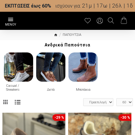
21μ | 17ω | 25λ | 58δ
ΕΚΠΤΩΣΕΙΣ έως 60%
ισχύουν για:
ΠΑΠΟΥΤΣΙΑ
Ανδρικά Παπούτσια
Casual /
Sneakers
Δετά
Μποτάκια
-29 %
-30 %