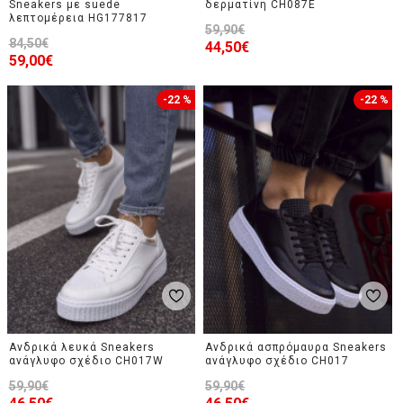
Sneakers με suede
δερματίνη CH087E
λεπτομέρεια HG177817
59,90€
84,50€
44,50€
59,00€
-22 %
-22 %
Ανδρικά λευκά Sneakers
Ανδρικά ασπρόμαυρα Sneakers
ανάγλυφο σχέδιο CH017W
ανάγλυφο σχέδιο CH017
59,90€
59,90€