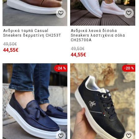
Ανδρικά ταμπά Casual
Ανδρικά λευκά δίσολα
Sneakers δερματίνη CH253T
Sneakers λαστιχένια σόλα
CH25700A
49,50€
49,50€
44,55€
44,55€
-24 %
-20 %