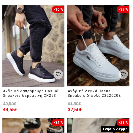
-10 %
-39 %
Ανδρικά ασπρόμαυρα Casual
Ανδρικά Λευκά Casual
Sneakers δερματίνη CH253
Sneakers δίσολα 2222020B
49,50€
61,90€
44,55€
37,50€
-34 %
-21 %
Γνήσιο Δέρμα