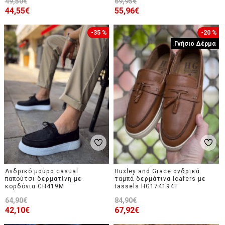
49,50€
69,95€
44,55€
55,96€
-35 %
-20 %
Γνήσιο Δέρμα
Ανδρικό μαύρα casual
Huxley and Grace ανδρικά
παπούτσι δερματίνη με
ταμπά δερμάτινα loafers με
κορδόνια CH419M
tassels HG174194T
64,90€
84,90€
42,10€
67,92€