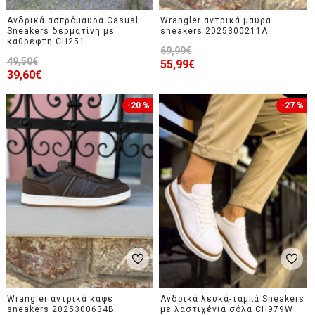
Ανδρικά ασπρόμαυρα Casual
Wrangler αντρικά μαύρα
Sneakers δερματίνη με
sneakers 2025300211A
καθρέφτη CH251
69,99€
49,50€
55,99€
39,60€
-20 %
-27 %
Wrangler αντρικά καφέ
Ανδρικά λευκά-ταμπά Sneakers
sneakers 2025300634B
με λαστιχένια σόλα CH979W