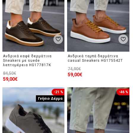
Ανδρικά καφέ δερμάτινα
Ανδρικά ταμπά δερμάτινα
Sneakers με suede
casual Sneakers HG175542T
λεπτομέρεια HG177817K
74,90€
84,50€
59,00€
59,00€
-21 %
-46 %
Γνήσιο Δέρμα