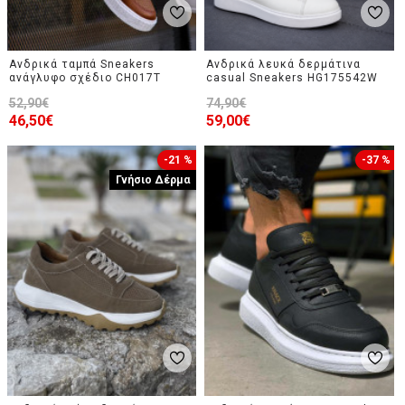
Ανδρικά ταμπά Sneakers
Ανδρικά λευκά δερμάτινα
ανάγλυφο σχέδιο CH017T
casual Sneakers HG175542W
52,90€
74,90€
46,50€
59,00€
-21 %
-37 %
Γνήσιο Δέρμα