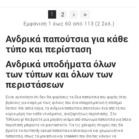
1
2
Εμφάνιση 1 έως 60 από 113 (2 Σελ.)
Ανδρικά παπούτσια για κάθε
τύπο και περίσταση
Ανδρικά υποδήματα όλων
των τύπων και όλων των
περιστάσεων
Είναι αυτονόητο ότι δεν θα φορέσεις τα ίδια παπούτσια που φοράς όταν
βγαίνεις για καφέ με τους φίλους σου ένα επαγγελματικό ή επίσημο
δείπνο. Με απλά λόγια, τα ανδρικά παπούτσια αποτελούν ένα από τα πιο
κύρια μέρη του κάθε ντυσίματος, ανεξαρτήτως περίστασης. Στο
ToRouxo.gr θα βρείτε μια μεγάλη γκάμα από επώνυμα παπούτσια για όποια
περίσταση μπορείτε να φανταστείτε. Για τις χαλαρές στιγμές σας θα
βρείτε τα πιο trendy casual παπούτσια καλοκαιρινά και χειμωνιάτικά
παπούτσια, όπως τα μοκασίνια και sneakers που θα σας κάνουν να