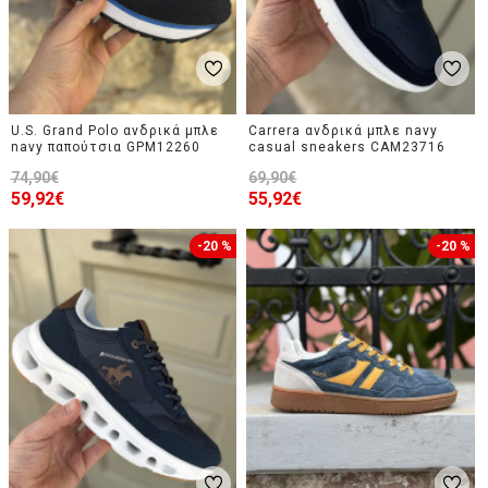
U.S. Grand Polo ανδρικά μπλε
Carrera ανδρικά μπλε navy
navy παπούτσια GPM12260
casual sneakers CAM23716
74,90€
69,90€
59,92€
55,92€
-20 %
-20 %