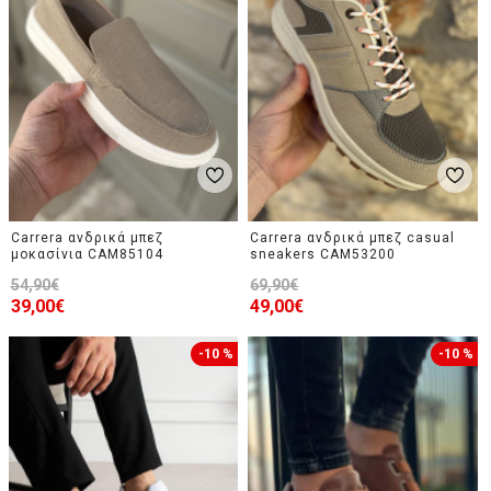
Carrera ανδρικά μπεζ
Carrera ανδρικά μπεζ casual
μοκασίνια CAM85104
sneakers CAM53200
54,90€
69,90€
39,00€
49,00€
-10 %
-10 %