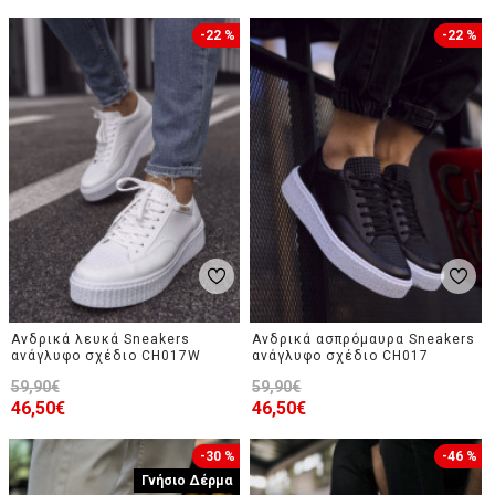
-22 %
-22 %
Ανδρικά λευκά Sneakers
Ανδρικά ασπρόμαυρα Sneakers
ανάγλυφο σχέδιο CH017W
ανάγλυφο σχέδιο CH017
59,90€
59,90€
46,50€
46,50€
-30 %
-46 %
Γνήσιο Δέρμα