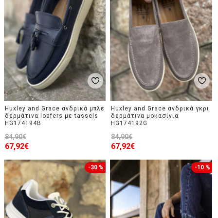
Huxley and Grace ανδρικά μπλε
Huxley and Grace ανδρικά γκρι
δερμάτινα loafers με tassels
δερμάτινα μοκασίνια
HG174194B
HG174192G
84,90€
84,90€
67,92€
67,92€
-30 %
-10 %