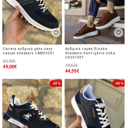
Carrera ανδρικά μπλε navy
Ανδρικά ταμπά δίσολα
casual sneakers CAM53201
Sneakers λαστιχένια σόλα
CH25700T
69,90€
49,50€
49,00€
44,55€
-20 %
-20 %