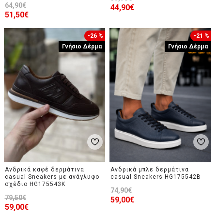
64,90€
44,90€
51,50€
-26 %
-21 %
Γνήσιο Δέρμα
Γνήσιο Δέρμα
Ανδρικά καφέ δερμάτινα
Ανδρικά μπλε δερμάτινα
casual Sneakers με ανάγλυφο
casual Sneakers HG175542B
σχέδιο HG175543K
74,90€
79,50€
59,00€
59,00€