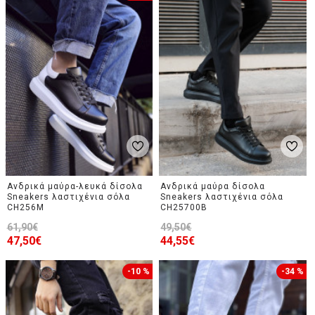
Ανδρικά μαύρα-λευκά δίσολα
Ανδρικά μαύρα δίσολα
Sneakers λαστιχένια σόλα
Sneakers λαστιχένια σόλα
CH256M
CH25700B
61,90€
49,50€
47,50€
44,55€
-10 %
-34 %