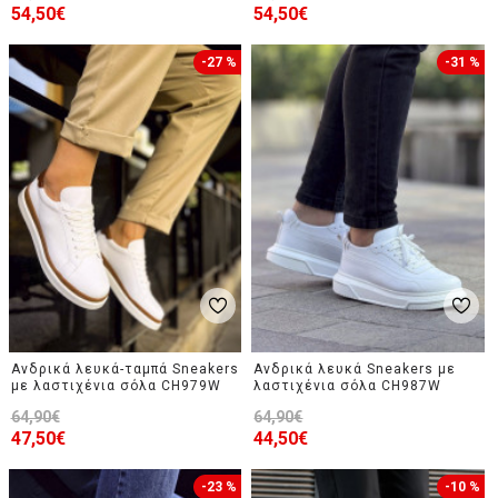
54,50€
54,50€
-27 %
-31 %
Ανδρικά λευκά-ταμπά Sneakers
Ανδρικά λευκά Sneakers με
με λαστιχένια σόλα CH979W
λαστιχένια σόλα CH987W
64,90€
64,90€
47,50€
44,50€
-23 %
-10 %