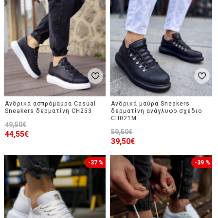
Ανδρικά ασπρόμαυρα Casual
Ανδρικά μαύρα Sneakers
Sneakers δερματίνη CH253
δερματίνη ανάγλυφο σχέδιο
CH021M
49,50€
59,50€
44,55€
39,50€
-37 %
-39 %