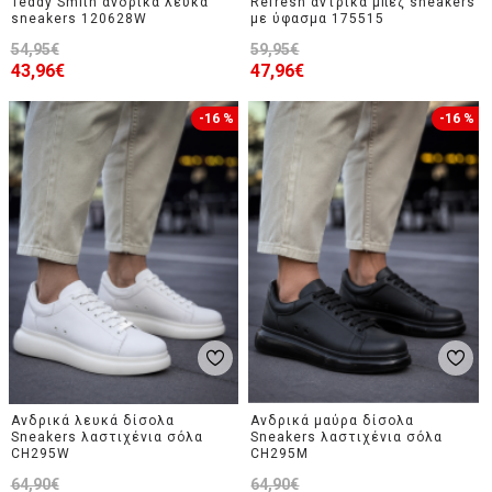
Teddy Smith ανδρικά λευκά
Refresh αντρικά μπεζ sneakers
sneakers 120628W
με ύφασμα 175515
54,95€
59,95€
43,96€
47,96€
-16 %
-16 %
Ανδρικά λευκά δίσολα
Ανδρικά μαύρα δίσολα
Sneakers λαστιχένια σόλα
Sneakers λαστιχένια σόλα
CH295W
CH295M
64,90€
64,90€