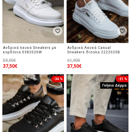
Ανδρικά λευκά Sneakers με
Ανδρικά Λευκά Casual
κορδόνια 0382020W
Sneakers δίσολα 2222020B
59,90€
61,90€
37,50€
37,50€
-34 %
-21 %
Γνήσιο Δέρμα