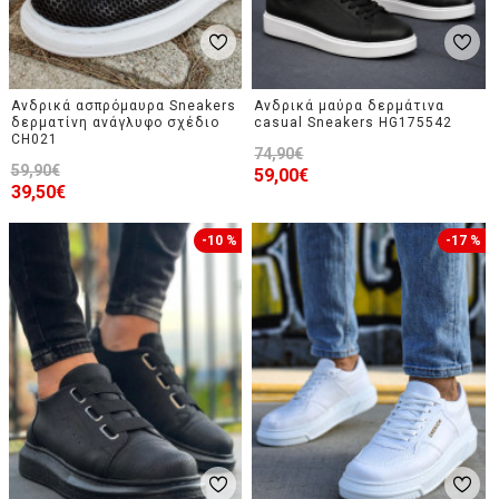
Ανδρικά ασπρόμαυρα Sneakers
Ανδρικά μαύρα δερμάτινα
δερματίνη ανάγλυφο σχέδιο
casual Sneakers HG175542
CH021
74,90€
59,90€
59,00€
39,50€
-10 %
-17 %