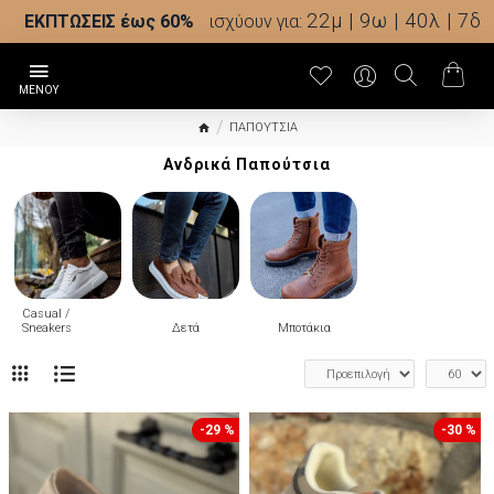
22μ | 9ω | 40λ | 4δ
ΕΚΠΤΩΣΕΙΣ έως 60%
ισχύουν για:
ΠΑΠΟΥΤΣΙΑ
Ανδρικά Παπούτσια
Casual /
Sneakers
Δετά
Μποτάκια
-29 %
-30 %