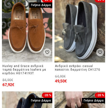
Γνήσιο Δέρμα
Huxley and Grace ανδρικά
Ανδρικό ανθράκι casual
ταμπά δερμάτινα loafers με
παπούτσι δερματίνη CH127G
κορδόνι HG174193T
64,90€
84,90€
49,50€
67,92€
-20 %
-20 %
Γνήσιο Δέρμα
Γνήσιο Δέρμα