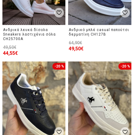
Ανδρικά λευκά δίσολα
Ανδρικό μπλέ casual παπούτσι
Sneakers λαστιχένια σόλα
δερματίνη CH127B
CH25700A
64,90€
49,50€
49,50€
44,55€
-20 %
-20 %