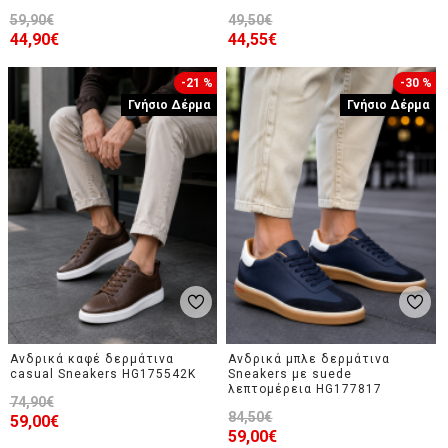
59,90€
49,50€
44,90€
44,55€
-21 %
-30 %
Γνήσιο Δέρμα
Γνήσιο Δέρμα
Ανδρικά καφέ δερμάτινα
Ανδρικά μπλε δερμάτινα
casual Sneakers HG175542K
Sneakers με suede
λεπτομέρεια HG177817
74,90€
84,50€
59,00€
59,00€