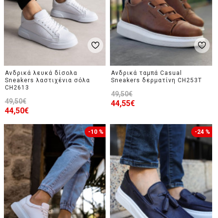
Ανδρικά λευκά δίσολα
Ανδρικά ταμπά Casual
Sneakers λαστιχένια σόλα
Sneakers δερματίνη CH253T
CH2613
49,50€
49,50€
44,55€
44,50€
-10 %
-24 %