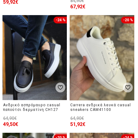
84,90€
59,92€
67,92€
-24 %
-20 %
Ανδρικό ασπρόμαυρο casual
Carrera ανδρικά λευκά casual
παπούτσι δερματίνη CH127
sneakers CAM41100
64,90€
64,90€
49,50€
51,92€
-20 %
-24 %