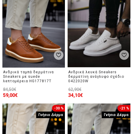
Ανδρικά ταμπά δερμάτινα
Ανδρικά λευκά Sneakers
Sneakers με suede
δερματίνη ανάγλυφο σχέδιο
λεπτομέρεια HG177817T
0422020W
84,50€
62,90€
59,00€
34,10€
-30 %
-21 %
Γνήσιο Δέρμα
Γνήσιο Δέρμα