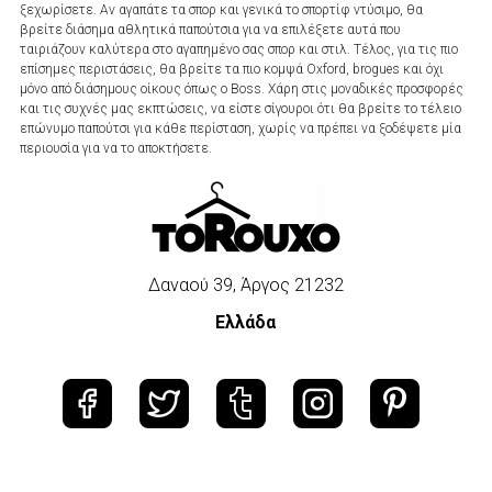
ξεχωρίσετε. Αν αγαπάτε τα σπορ και γενικά το σπορτίφ ντύσιμο, θα
βρείτε διάσημα αθλητικά παπούτσια για να επιλέξετε αυτά που
ταιριάζουν καλύτερα στο αγαπημένο σας σπορ και στιλ. Τέλος, για τις πιο
επίσημες περιστάσεις, θα βρείτε τα πιο κομψά Oxford, brogues και όχι
μόνο από διάσημους οίκους όπως ο Boss. Χάρη στις μοναδικές προσφορές
και τις συχνές μας εκπτώσεις, να είστε σίγουροι ότι θα βρείτε το τέλειο
επώνυμο παπούτσι για κάθε περίσταση, χωρίς να πρέπει να ξοδέψετε μία
περιουσία για να το αποκτήσετε.
Δαναού 39, Άργος 21232
Ελλάδα