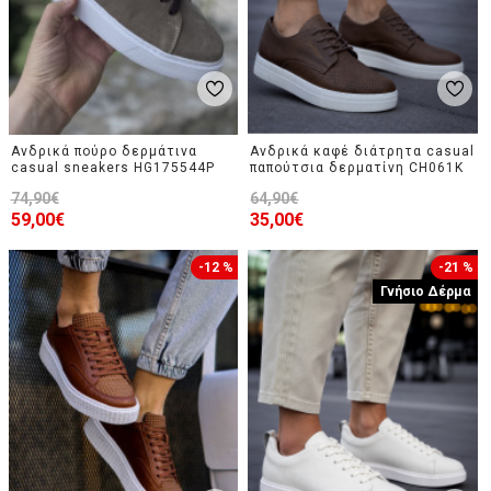
Ανδρικά πούρο δερμάτινα
Ανδρικά καφέ διάτρητα casual
casual sneakers HG175544P
παπούτσια δερματίνη CH061K
74,90€
64,90€
59,00€
35,00€
-12 %
-21 %
Γνήσιο Δέρμα