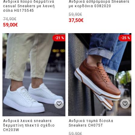
Ανδρικά πούρο δερμάτινα
Ανδρικά ασπρόμαυρα Sneakers
casual Sneakers με λευκή
με κορδόνια 0382020
σόλα HG175545
59,90€
74,90€
37,50€
59,00€
-21 %
-25 %
Ανδρικά λευκά sneakers
Ανδρικά ταμπά δίσολα
δερματίνη πλεκτό σχέδιο
Sneakers CH075T
CH203W
59,90€