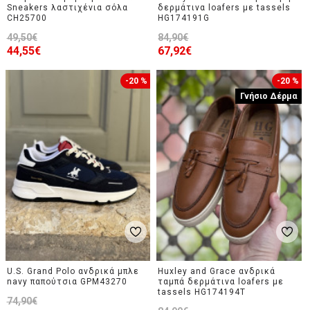
Sneakers λαστιχένια σόλα
δερμάτινα loafers με tassels
CH25700
HG174191G
49,50€
84,90€
44,55€
67,92€
-20 %
-20 %
Γνήσιο Δέρμα
U.S. Grand Polo ανδρικά μπλε
Huxley and Grace ανδρικά
navy παπούτσια GPM43270
ταμπά δερμάτινα loafers με
tassels HG174194T
74,90€