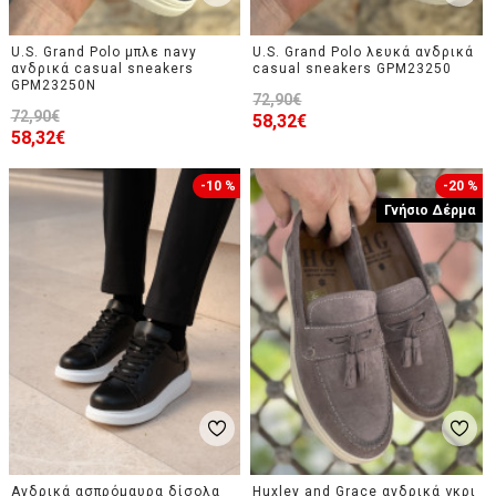
U.S. Grand Polo μπλε navy
U.S. Grand Polo λευκά ανδρικά
ανδρικά casual sneakers
casual sneakers GPM23250
GPM23250N
72,90€
72,90€
58,32€
58,32€
-10 %
-20 %
Γνήσιο Δέρμα
Ανδρικά ασπρόμαυρα δίσολα
Huxley and Grace ανδρικά γκρι