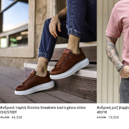
Ανδρικά ταμπά δίσολα Sneakers λαστιχένια σόλα
Ανδρική ροζ βαμβ
CH25700T
4331R
44,55€
19,92€
49,50€
24,90€