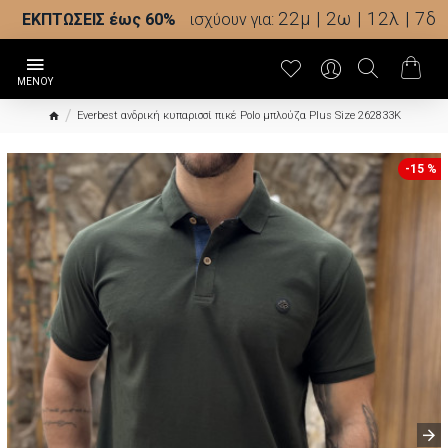
22μ | 2ω | 12λ | 6δ
ΕΚΠΤΩΣΕΙΣ έως 60%
ισχύουν για:
Everbest ανδρική κυπαρισσί πικέ Polo μπλούζα Plus Size 262833K
-15 %