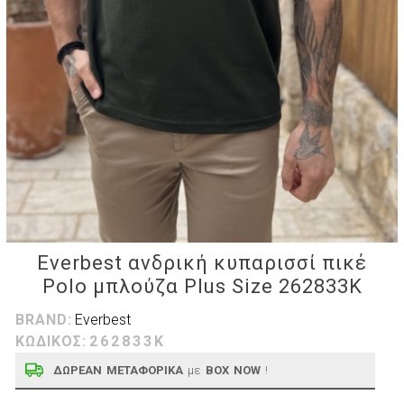
Everbest ανδρική κυπαρισσί πικέ
Polo μπλούζα Plus Size 262833K
BRAND:
Everbest
ΚΩΔΙΚΟΣ:
262833K
ΔΩΡΕΑΝ ΜΕΤΑΦΟΡΙΚΑ
με
BOX NOW
!