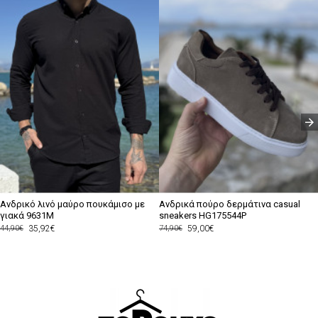
Ανδρικό λινό μαύρο πουκάμισο με
Ανδρικά πούρο δερμάτινα casual
γιακά 9631M
sneakers HG175544P
35,92€
59,00€
44,90€
74,90€