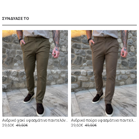
ΣΥΝΔΥΑΣΕ ΤΟ
Ανδρικό χακί υφασμάτινο παντελόνι Chinos D1351X
Ανδρικό πούρο υφασμάτινο παντελόνι Chinos D1354
39,60€
49,50€
39,60€
49,50€