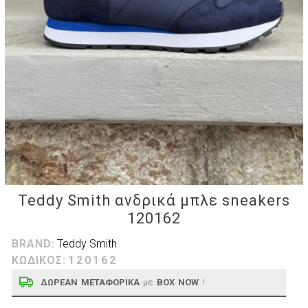
Teddy Smith ανδρικά μπλε sneakers
120162
BRAND:
Teddy Smith
ΚΩΔΙΚΟΣ:
120162
ΔΩΡΕΑΝ ΜΕΤΑΦΟΡΙΚΑ
με
BOX NOW
!