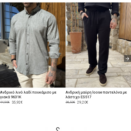
Ανδρικό λινό λαδί πουκάμισο με
Ανδρική μαύρη loose παντελόνα με
γιακά 9631K
λάστιχο ES517
35,92€
29,20€
44,90€
36,50€