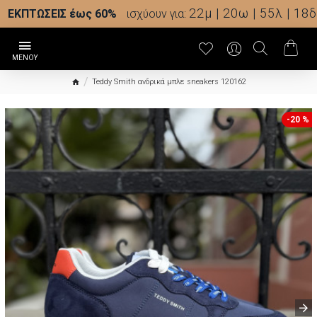
22μ | 20ω | 55λ | 17δ
ΕΚΠΤΩΣΕΙΣ έως 60%
ισχύουν για:
Teddy Smith ανδρικά μπλε sneakers 120162
-20 %