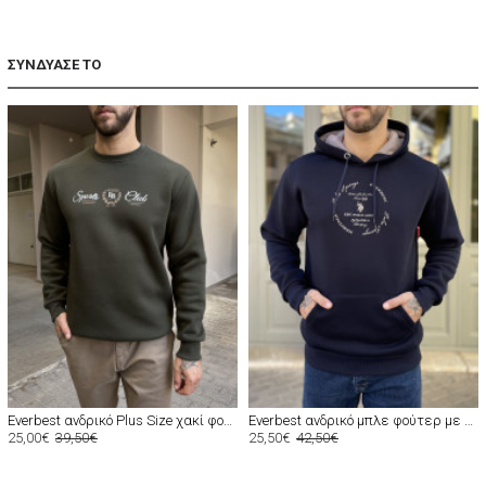
ΣΥΝΔΥΑΣΕ ΤΟ
Everbest ανδρικό Plus Size χακί φούτερ με τύπωμα 2610020X
Everbest ανδρικό μπλε φούτερ με τύπωμα και κουκούλα 261009B
25,00€
39,50€
25,50€
42,50€