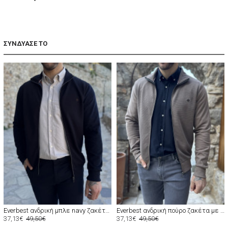
ΣΥΝΔΥΑΣΕ ΤΟ
Everbest ανδρική μπλε navy ζακέτα με διπλό ύφασμα Plus Size 261044N
Everbest ανδρική πούρο ζακέτα με διπλό ύφασμα Plus Size 261044P
37,13€
49,50€
37,13€
49,50€