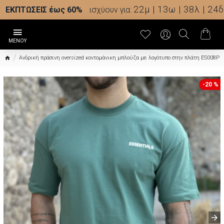
22μ | 13ω | 38λ | 23δ
ΕΚΠΤΩΣΕΙΣ έως 60%
ισχύουν για:
Ανδρική πράσινη oversized κοντομάνικη μπλούζα με λογότυπο στην πλάτη ES008P
-20 %