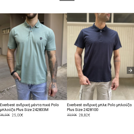
Everbest ανδρική μέντα πικέ Polo
Everbest ανδρική μπλε Polo μπλούζα
μπλούζα Plus Size 242833M
Plus Size 2428100
25,00€
28,82€
36,50€
33,90€