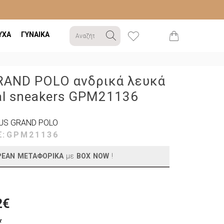
ΥΧΑ
ΓΥΝΑΙΚΑ
RAND POLO ανδρικά λευκά
al sneakers GPM21136
US GRAND POLO
Σ:
GPM21136
ΡΕΑΝ ΜΕΤΑΦΟΡΙΚΑ
με
BOX NOW
!
2€