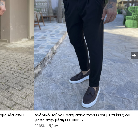
ερμούδα 2390E
Ανδρικό μαύρο υφασμάτινο παντελόνι με πιέτες και
φάσα στην μέση FCL00395
29,15€
44,50€