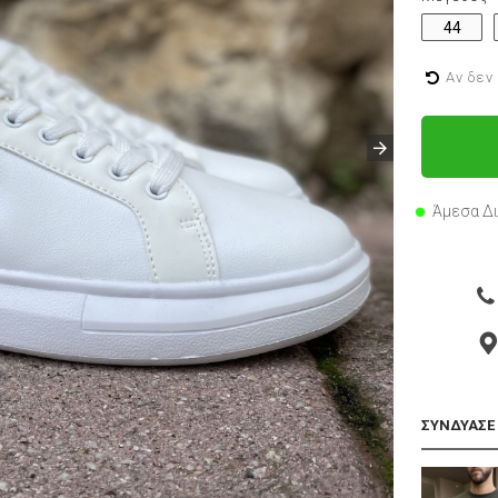
44
Αν δεν
Άμεσα Δ
ΣΥΝΔΥΑΣΕ