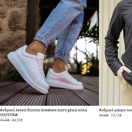
Ανδρικά λευκά δίσολα Sneakers λαστιχένια σόλα
Ανδρικό μαύρο που
CH25700A
19,15€
34,50€
44,55€
49,50€