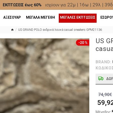
22μ | 16ω | 29λ | 38δ
ΕΚΠΤΩΣΕΙΣ έως 60%
ισχύουν για:
ΑΞΕΣΟΥΑΡ
ΜΕΓΑΛΑ ΜΕΓΕΘΗ
ΜΕΓΆΛΕΣ ΕΚΠΤΏΣΕΙΣ
ΕΣΩΡΟ
US GRAND POLO ανδρικά λευκά casual sneakers GPM21136
US G
-20 %
casu
BRAND:
ΚΩΔΙΚΟ
ΔΩ
74,90€
59,9
Μέγεθος