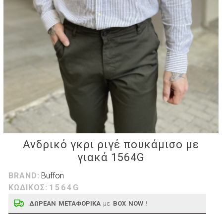
Ανδρικό γκρι ριγέ πουκάμισο με
γιακά 1564G
BRAND:
Buffon
ΚΩΔΙΚΟΣ:
1564G
ΔΩΡΕΑΝ ΜΕΤΑΦΟΡΙΚΑ
με
BOX NOW
!