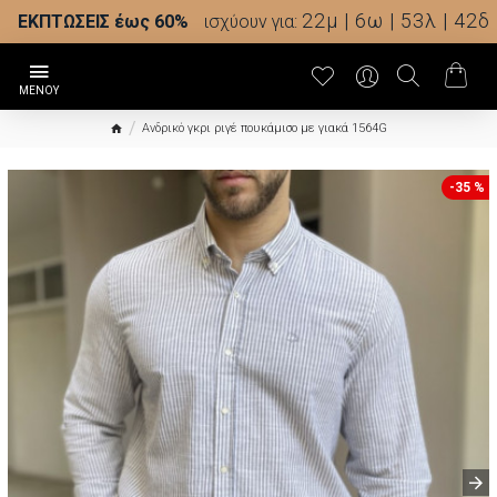
22μ | 6ω | 53λ | 41δ
ΕΚΠΤΩΣΕΙΣ έως 60%
ισχύουν για:
Ανδρικό γκρι ριγέ πουκάμισο με γιακά 1564G
-35 %