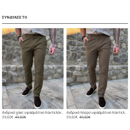
ΣΥΝΔΥΑΣΕ ΤΟ
Ανδρικό χακί υφασμάτινο παντελόνι Chinos D1351X
Ανδρικό πούρο υφασμάτινο παντελόνι Chinos D1354
39,60€
49,50€
39,60€
49,50€