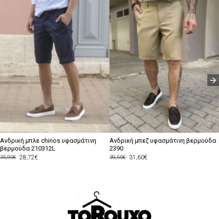
Ανδρική μπλε chinos υφασμάτινη
Ανδρική μπεζ υφασμάτινη βερμούδα
βερμούδα 210312L
2390
28,72€
31,60€
35,90€
39,50€