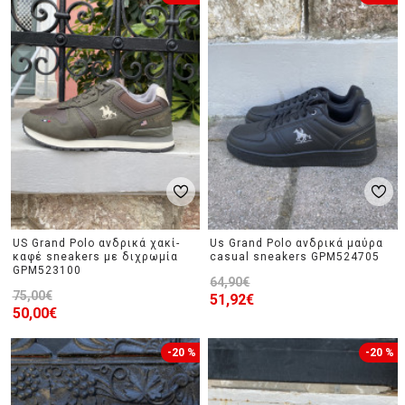
US Grand Polo ανδρικά χακί-
Us Grand Polo ανδρικά μαύρα
καφέ sneakers με διχρωμία
casual sneakers GPM524705
GPM523100
64,90€
75,00€
51,92€
50,00€
-20 %
-20 %