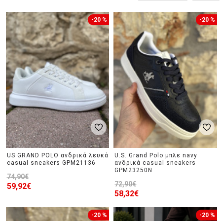
-20 %
-20 %
US GRAND POLO ανδρικά λευκά
U.S. Grand Polo μπλε navy
casual sneakers GPM21136
ανδρικά casual sneakers
GPM23250N
74,90€
72,90€
59,92€
58,32€
-20 %
-20 %