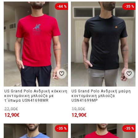
-44 %
-35 %
US Grand Polo Ανδρική κόκκινη
US Grand Polo Ανδρική μαύρη
κοντομάνικη μπλούζα με
κοντομάνικη μπλούζα
τ΄ύπωμα USN41698MR
USN41699MP
22,90€
19,90€
12,90€
12,90€
-35 %
-35 %