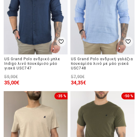
US Grand Polo ανδρικό μπλε
US Grand Polo ανδρική γαλάζια
Indigo λινό πουκάμισο μάο
πουκαμίσα λινό με μάο γιακά
γιακά USC747
USC748
59,90€
57,90€
35,00€
34,35€
-35 %
-50 %