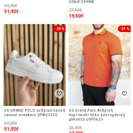
USN41599MB
64,90€
29,90€
51,92€
19,50€
-20 %
-31 %
US GRAND POLO ανδρικά λευκά
US Grand Polo Ανδρική
casual sneakers GPM23220
πορτοκαλί πόλο κοντομάνικη
μπλούζα USP062O
64,90€
25,90€
51,92€