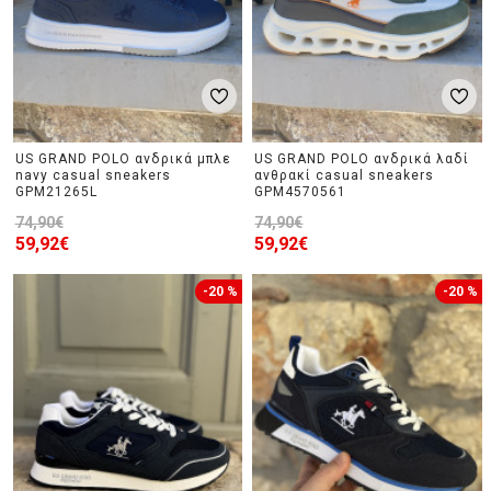
US GRAND POLO ανδρικά μπλε
US GRAND POLO ανδρικά λαδί
navy casual sneakers
ανθρακί casual sneakers
GPM21265L
GPM4570561
74,90€
74,90€
59,92€
59,92€
-20 %
-20 %