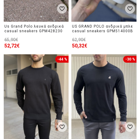
Us Grand Polo λευκά ανδρικά
US GRAND POLO ανδρικά μπλε
casual sneakers GPM428230
casual sneakers GPM514000B
65,90€
62,90€
52,72€
50,32€
-44 %
-30 %