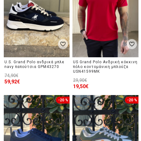
U.S. Grand Polo ανδρικά μπλε
US Grand Polo Ανδρική κόκκινη
navy παπούτσια GPM43270
πόλο κοντομάνικη μπλούζα
USN41599MK
74,90€
29,90€
59,92€
19,50€
-20 %
-20 %