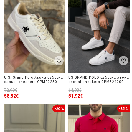
U.S. Grand Polo λευκά ανδρικά
US GRAND POLO ανδρικά λευκά
casual sneakers GPM23250
casual sneakers GPM524000
72,90€
64,90€
58,32€
51,92€
-20 %
-35 %