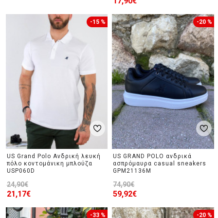
17,90€
-15 %
-20 %
US Grand Polo Ανδρική λευκή
US GRAND POLO ανδρικά
πόλο κοντομάνικη μπλούζα
ασπρόμαυρα casual sneakers
USP060D
GPM21136M
24,90€
74,90€
21,17€
59,92€
-33 %
-20 %