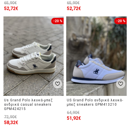
65,90€
65,90€
52,72€
52,72€
-20 %
-20 %
Us Grand Polo λευκά-μπεζ
US Grand Polo ανδρικά λευκά-
ανδρικά casual sneakers
μπεζ sneakers GPM413210
GPM424215
64,90€
72,90€
51,92€
58,32€