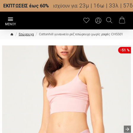
23μ | 16ω | 33λ | 56δ
ΕΚΠΤΩΣΕΙΣ έως 60%
ισχύουν για:
Εσώρουχα
Cottonhill γυναικείο ροζ εσώρουχο χωρίς ραφές CH5501
-51 %