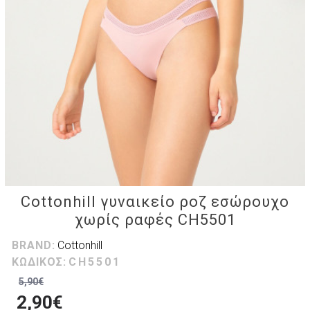
Cottonhill γυναικείο ροζ εσώρουχο
χωρίς ραφές CH5501
BRAND:
Cottonhill
ΚΩΔΙΚΟΣ:
CH5501
5,90€
2,90€